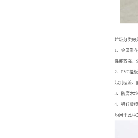
垃圾分类房
1、金属雕
性能较强、
2、PVC
起到覆盖、
3、防腐木
4、镀锌板
均用于此种