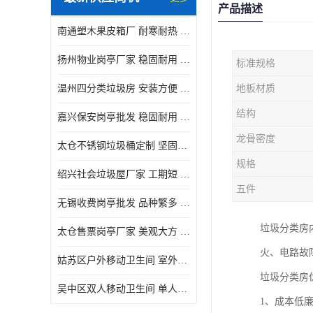
产品描述
南通塑木果皮箱厂 耐寒耐热 设计美观简洁
扬州物业岗亭厂家 稳固耐用 适用多场合
标准规格
温州四分类垃圾房 安装方便 可移动位置且方便
地板材质
结构
嘉兴保安岗亭批发 稳固耐用 使用价值高
龙骨密度
太仓不锈钢垃圾桶定制 坚固耐用 绝缘性能好
规格
绍兴社会垃圾屋厂家 工期短 便于居民集中投放
五件
无锡收费岗亭批发 品种繁多 适用多场合
垃圾分类房
太仓售票岗亭厂家 美观大方 使用寿命长
火、电路故
姑苏区户外移动卫生间 室外临时单人厕所供应厂家
垃圾分类房
吴中区双人移动卫生间 单人厕所供应厂家
1、成本低