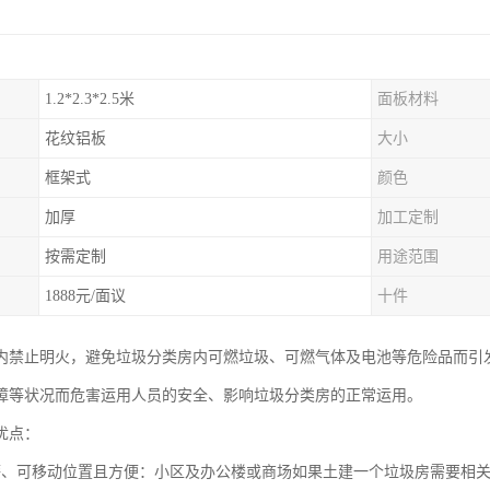
1.2*2.3*2.5米
面板材料
花纹铝板
大小
框架式
颜色
加厚
加工定制
按需定制
用途范围
1888元/面议
十件
内禁止明火，避免垃圾分类房内可燃垃圾、可燃气体及电池等危险品而引
障等状况而危害运用人员的安全、影响垃圾分类房的正常运用。
优点：
廉、可移动位置且方便：小区及办公楼或商场如果土建一个垃圾房需要相