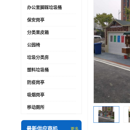
办公室脚踩垃圾桶
保安岗亭
分类果皮箱
公园椅
垃圾分类房
塑料垃圾桶
防疫岗亭
吸烟岗亭
移动厕所
最新供应商机
更多