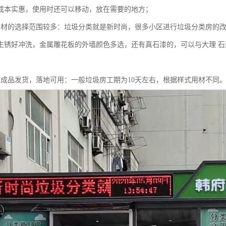
成本实惠，使用时还可以移动，放在需要的地方；
用材的选择范围较多：垃圾分类就是新时尚，很多小区进行垃圾分类房的改
生锈好冲洗，金属雕花板的外墙颜色多选，还有真石漆的，可以与大理 
，成品发货，落地可用：一般垃圾房工期为10天左右，根据样式用材不同