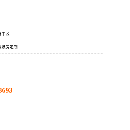
吴中区
垃圾房定制
3693