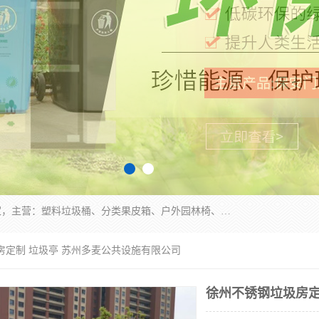
苏州多麦公共设施有限公司是一家苏州垃圾桶厂家，主营：塑料垃圾桶、分类果皮箱、户外园林椅、保安岗亭等产品厂家。全国统一热线电话：17105580222。公司组建完善的团队。设计人员，能根据客户要求，提供适合的设计方案，来满足客户的需求。
房定制 垃圾亭 苏州多麦公共设施有限公司
徐州不锈钢垃圾房定