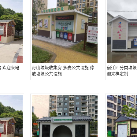
 欢迎来电
舟山垃圾收集房 多麦公共设施 停
宿迁四分类垃圾
放垃圾公共设施
迎来样定制