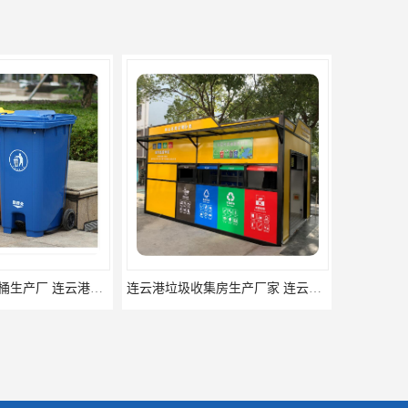
连云港垃圾收集房生产厂家 连云港分类垃圾房定做 连云港不锈钢垃圾屋制品厂
南通垃圾收集房生产厂家 南通小区值班岗亭定做 南通收费岗亭批发厂家