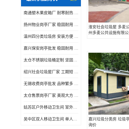
南通塑木果皮箱厂 耐寒耐热 设计美观简洁
扬州物业岗亭厂家 稳固耐用 适用多场合
淮安社会垃圾屋 多麦公
州多麦公共设施有限公
温州四分类垃圾房 安装方便 可移动位置且方便
嘉兴保安岗亭批发 稳固耐用 使用价值高
太仓不锈钢垃圾桶定制 坚固耐用 绝缘性能好
绍兴社会垃圾屋厂家 工期短 便于居民集中投放
无锡收费岗亭批发 品种繁多 适用多场合
太仓售票岗亭厂家 美观大方 使用寿命长
姑苏区户外移动卫生间 室外临时单人厕所供应厂家
吴中区双人移动卫生间 单人厕所供应厂家
嘉兴垃圾分类房 垃圾亭
询价