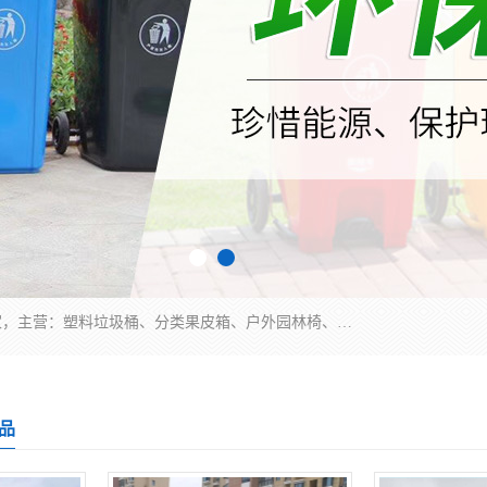
苏州多麦公共设施有限公司是一家苏州垃圾桶厂家，主营：塑料垃圾桶、分类果皮箱、户外园林椅、保安岗亭等产品厂家。全国统一热线电话：17105580222。公司组建完善的团队。设计人员，能根据客户要求，提供适合的设计方案，来满足客户的需求。
品