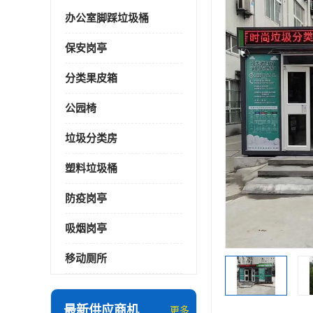
办公室脚踩垃圾桶
保安岗亭
分类果皮箱
公园椅
垃圾分类房
塑料垃圾桶
防疫岗亭
吸烟岗亭
移动厕所
最新供应商机
更多