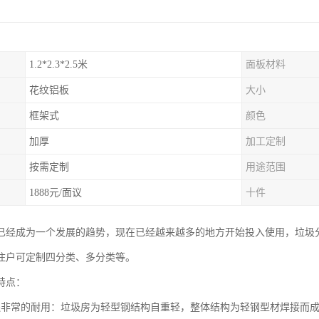
1.2*2.3*2.5米
面板材料
花纹铝板
大小
框架式
颜色
加厚
加工定制
按需定制
用途范围
1888元/面议
十件
已经成为一个发展的趋势，现在已经越来越多的地方开始投入使用，垃圾
住户可定制四分类、多分类等。
特点：
还非常的耐用：垃圾房为轻型钢结构自重轻，整体结构为轻钢型材焊接而