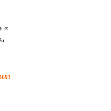
吴中区
圾房
3693