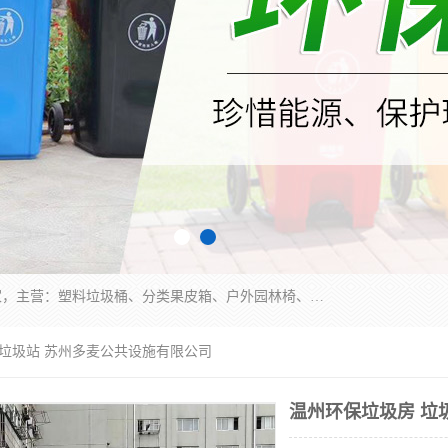
苏州多麦公共设施有限公司是一家苏州垃圾桶厂家，主营：塑料垃圾桶、分类果皮箱、户外园林椅、保安岗亭等产品厂家。全国统一热线电话：17105580222。公司组建完善的团队。设计人员，能根据客户要求，提供适合的设计方案，来满足客户的需求。
 垃圾站 苏州多麦公共设施有限公司
温州环保垃圾房 垃