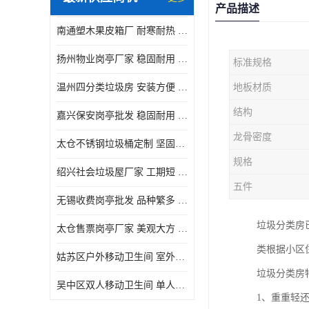
产品描述
南通塑木果皮箱厂 耐寒耐热 设计美观简洁
扬州物业岗亭厂家 稳固耐用 适用多场合
标准规格
温州四分类垃圾房 安装方便 可移动位置且方便
地板材质
结构
嘉兴保安岗亭批发 稳固耐用 使用价值高
龙骨密度
太仓不锈钢垃圾桶定制 坚固耐用 绝缘性能好
规格
绍兴社会垃圾屋厂家 工期短 便于居民集中投放
五件
无锡收费岗亭批发 品种繁多 适用多场合
垃圾分类房
太仓售票岗亭厂家 美观大方 使用寿命长
类根据小区
姑苏区户外移动卫生间 室外临时单人厕所供应厂家
垃圾分类房
吴中区双人移动卫生间 单人厕所供应厂家
1、重重轻