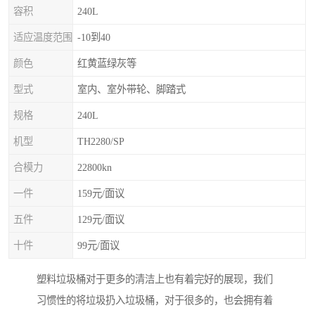
容积
240L
适应温度范围
-10到40
颜色
红黄蓝绿灰等
型式
室内、室外带轮、脚踏式
规格
240L
机型
TH2280/SP
合模力
22800kn
一件
159元/面议
五件
129元/面议
十件
99元/面议
塑料垃圾桶对于更多的清洁上也有着完好的展现，我们
习惯性的将垃圾扔入垃圾桶，对于很多的，也会拥有着