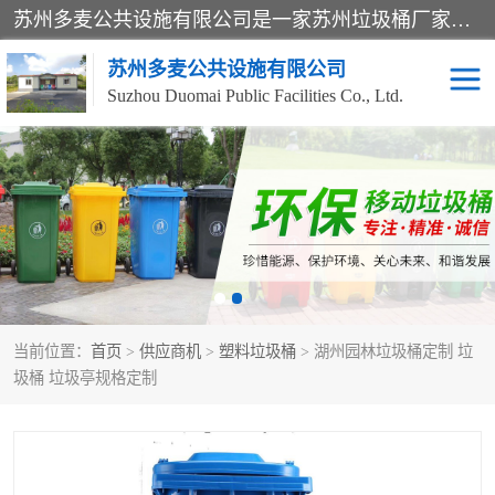
苏州多麦公共设施有限公司是一家苏州垃圾桶厂家，主营：塑料垃圾桶、分类果皮箱、户外园林椅、保安岗亭等产品厂家。全国统一热线电话：17105580222。公司组建完善的团队。设计人员，能根据客户要求，提供适合的设计方案，来满足客户的需求。
苏州多麦公共设施有限公司
Suzhou Duomai Public Facilities Co., Ltd.
办公室脚踩垃圾桶
保安岗亭
分类果皮箱
公园椅
垃圾分类房
塑料垃圾桶
当前位置：
首页
>
供应商机
>
塑料垃圾桶
> 湖州园林垃圾桶定制 垃
防疫岗亭
吸烟岗亭
圾桶 垃圾亭规格定制
移动厕所