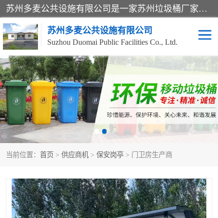
苏州多麦公共设施有限公司是一家苏州垃圾桶厂家，主营：塑料垃圾桶、分类果皮箱、户外园林椅、保安岗亭等产品厂家。全国统一热线电话：17105580222。公司组建完善的团队。设计人员，能根据客户要求，提供适合的设计方案，来满足客户的需求。
苏州多麦公共设施有限公司
Suzhou Duomai Public Facilities Co., Ltd.
办公室脚踩垃圾桶
保安岗亭
分类果皮箱
公园椅
垃圾分类房
塑料垃圾桶
当前位置：
首页
>
供应商机
>
保安岗亭
> 门卫房生产商
防疫岗亭
吸烟岗亭
移动厕所