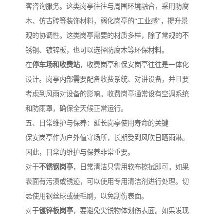
客咨询服务。这类岗亭往往与周围环境融合，采用防腐
木、仿古砖等装饰材料，弱化岗亭的“工业感”，提升景
观的协调性。这类岗亭需要的材质多样，除了常规的不
锈钢、镀锌板，也可以选择防腐木等环保材料。
在
停车场和收费站
，收费岗亭和保安岗亭往往是一体化
设计。岗亭内部需要配备收费系统、对讲设备，并且要
考虑到风雨对设备的影响。收费岗亭通常设有空调系统
和防雨罩，确保全天候正常运行。
五、日常维护与保养：延长岗亭使用寿命的关键
保安岗亭作为户外值守场所，长期受到风吹日晒雨淋。
因此，日常的维护与保养非常重要。
对于
不锈钢岗亭
，日常清洁只需用软布擦拭即可。如果
表面有污渍或锈迹，可以使用专用清洁剂进行处理。切
忌使用钢丝球或硬毛刷，以免刮伤表面。
对于
镀锌板岗亭
，要避免尖锐物体划伤表面。如果发现