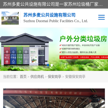
苏州多麦公共设施有限公司是一家苏州垃圾桶厂家，主营：塑料垃圾桶、分类果皮箱、户外园林椅、保安岗亭等产品厂家。全国统一热线电话：17105580222。公司组建完善的团队。设计人员，能根据客户要求，提供适合的设计方案，来满足客户的需求。
苏州多麦公共设施有限公司
Suzhou Duomai Public Facilities Co., Ltd.
办公室脚踩垃圾桶
保安岗亭
分类果皮箱
公园椅
垃圾分类房
塑料垃圾桶
当前位置：
首页
>
供应商机
>
保安岗亭
> 安徽保安岗亭
防疫岗亭
吸烟岗亭
移动厕所