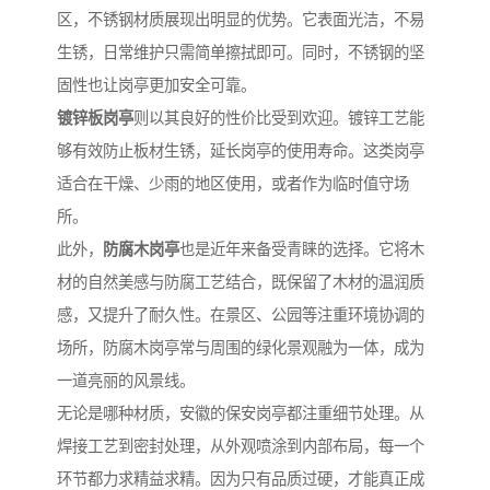
区，不锈钢材质展现出明显的优势。它表面光洁，不易
生锈，日常维护只需简单擦拭即可。同时，不锈钢的坚
固性也让岗亭更加安全可靠。
镀锌板岗亭
则以其良好的性价比受到欢迎。镀锌工艺能
够有效防止板材生锈，延长岗亭的使用寿命。这类岗亭
适合在干燥、少雨的地区使用，或者作为临时值守场
所。
此外，
防腐木岗亭
也是近年来备受青睐的选择。它将木
材的自然美感与防腐工艺结合，既保留了木材的温润质
感，又提升了耐久性。在景区、公园等注重环境协调的
场所，防腐木岗亭常与周围的绿化景观融为一体，成为
一道亮丽的风景线。
无论是哪种材质，安徽的保安岗亭都注重细节处理。从
焊接工艺到密封处理，从外观喷涂到内部布局，每一个
环节都力求精益求精。因为只有品质过硬，才能真正成