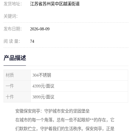
发货地址：
江苏省苏州吴中区越溪街道
关键词：
发布日期：
2026-08-09
阅 读 量：
74
产品描述
材质
304不锈钢
一件
4399元/面议
十件
3899元/面议
安徽保安岗亭：守护城市安全的坚固堡垒
在城市的每一个角落，总有一些不起眼却**的存在，它
们默默伫立，守护着我们的生活秩序。保安岗亭，正是