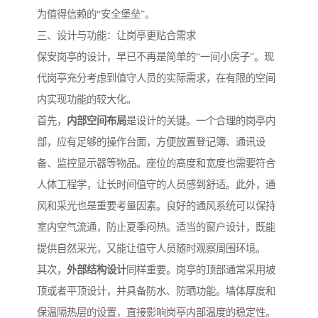
为值得信赖的“安全堡垒”。
三、设计与功能：让岗亭更贴合需求
保安岗亭的设计，早已不再是简单的“一间小房子”。现
代岗亭充分考虑到值守人员的实际需求，在有限的空间
内实现功能的较大化。
首先，
内部空间布局
是设计的关键。一个合理的岗亭内
部，应有足够的操作台面，方便放置登记簿、通讯设
备、监控显示器等物品。座位的高度和宽度也需要符合
人体工程学，让长时间值守的人员感到舒适。此外，通
风和采光也是重要考量因素。良好的通风系统可以保持
室内空气流通，防止夏季闷热。适当的窗户设计，既能
提供自然采光，又能让值守人员随时观察周围环境。
其次，
外部结构设计
同样重要。岗亭的顶部通常采用坡
顶或者平顶设计，并具备防水、防晒功能。墙体厚度和
保温隔热层的设置，直接影响岗亭内部温度的稳定性。