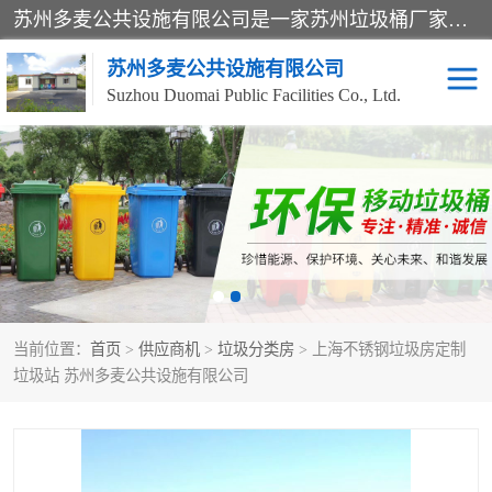
苏州多麦公共设施有限公司是一家苏州垃圾桶厂家，主营：塑料垃圾桶、分类果皮箱、户外园林椅、保安岗亭等产品厂家。全国统一热线电话：17105580222。公司组建完善的团队。设计人员，能根据客户要求，提供适合的设计方案，来满足客户的需求。
苏州多麦公共设施有限公司
Suzhou Duomai Public Facilities Co., Ltd.
办公室脚踩垃圾桶
保安岗亭
分类果皮箱
公园椅
垃圾分类房
塑料垃圾桶
当前位置：
首页
>
供应商机
>
垃圾分类房
> 上海不锈钢垃圾房定制
防疫岗亭
吸烟岗亭
垃圾站 苏州多麦公共设施有限公司
移动厕所