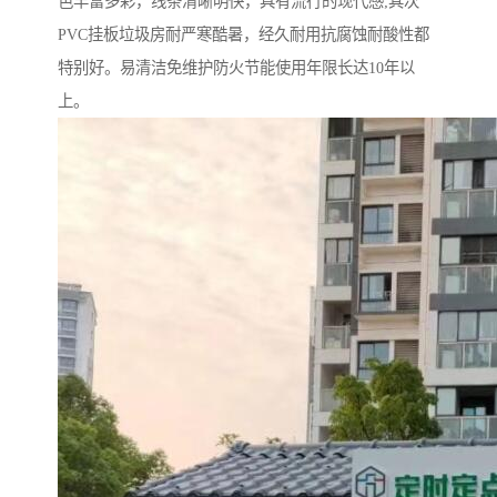
色丰富多彩，线条清晰明快，具有流行的现代感;其次
PVC挂板垃圾房耐严寒酷暑，经久耐用抗腐蚀耐酸性都
特别好。易清洁免维护防火节能使用年限长达10年以
上。