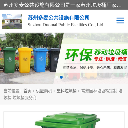
苏州多麦公共设施有限公司是一家苏州垃圾桶厂家，主营：塑料垃圾桶、分类果皮箱、户外园林椅、保安岗亭等产品厂家。全国统一热线电话：17105580222。公司组建完善的团队。设计人员，能根据客户要求，提供适合的设计方案，来满足客户的需求。
苏州多麦公共设施有限公司
Suzhou Duomai Public Facilities Co., Ltd.
办公室脚踩垃圾桶
保安岗亭
分类果皮箱
公园椅
垃圾分类房
塑料垃圾桶
当前位置：
首页
>
供应商机
>
塑料垃圾桶
> 常熟园林垃圾桶定制 垃
防疫岗亭
吸烟岗亭
圾桶 垃圾桶服务商
移动厕所