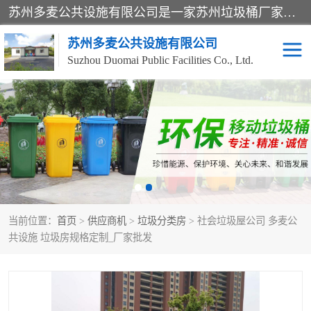
苏州多麦公共设施有限公司是一家苏州垃圾桶厂家，主营：塑料垃圾桶、分类果皮箱、户外园林椅、保安岗亭等产品厂家。全国统一热线电话：17105580222。公司组建完善的团队。设计人员，能根据客户要求，提供适合的设计方案，来满足客户的需求。
苏州多麦公共设施有限公司
Suzhou Duomai Public Facilities Co., Ltd.
办公室脚踩垃圾桶
保安岗亭
分类果皮箱
公园椅
垃圾分类房
塑料垃圾桶
当前位置：
首页
>
供应商机
>
垃圾分类房
> 社会垃圾屋公司 多麦公
防疫岗亭
吸烟岗亭
共设施 垃圾房规格定制_厂家批发
移动厕所