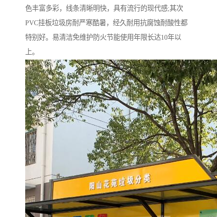
色丰富多彩，线条清晰明快，具有流行的现代感;其次
PVC挂板垃圾房耐严寒酷暑，经久耐用抗腐蚀耐酸性都
特别好。易清洁免维护防火节能使用年限长达10年以
上。