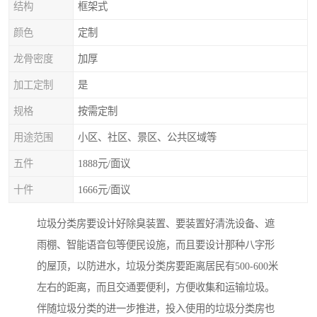
结构
框架式
颜色
定制
龙骨密度
加厚
加工定制
是
规格
按需定制
用途范围
小区、社区、景区、公共区域等
五件
1888元/面议
十件
1666元/面议
垃圾分类房要设计好除臭装置、要装置好清洗设备、遮
雨棚、智能语音包等便民设施，而且要设计那种八字形
的屋顶，以防进水，垃圾分类房要距离居民有500-600米
左右的距离，而且交通要便利，方便收集和运输垃圾。
伴随垃圾分类的进一步推进，投入使用的垃圾分类房也