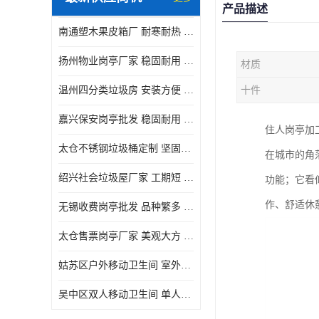
产品描述
南通塑木果皮箱厂 耐寒耐热 设计美观简洁
扬州物业岗亭厂家 稳固耐用 适用多场合
材质
温州四分类垃圾房 安装方便 可移动位置且方便
十件
嘉兴保安岗亭批发 稳固耐用 使用价值高
住人岗亭加
太仓不锈钢垃圾桶定制 坚固耐用 绝缘性能好
在城市的角
绍兴社会垃圾屋厂家 工期短 便于居民集中投放
功能；它看
作、舒适休
无锡收费岗亭批发 品种繁多 适用多场合
太仓售票岗亭厂家 美观大方 使用寿命长
姑苏区户外移动卫生间 室外临时单人厕所供应厂家
吴中区双人移动卫生间 单人厕所供应厂家