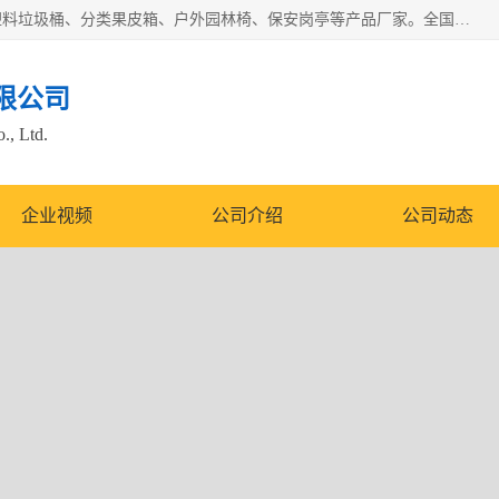
苏州多麦公共设施有限公司是一家苏州垃圾桶厂家，主营：塑料垃圾桶、分类果皮箱、户外园林椅、保安岗亭等产品厂家。全国统一热线电话：17105580222。公司组建完善的团队。设计人员，能根据客户要求，提供适合的设计方案，来满足客户的需求。
限公司
., Ltd.
企业视频
公司介绍
公司动态