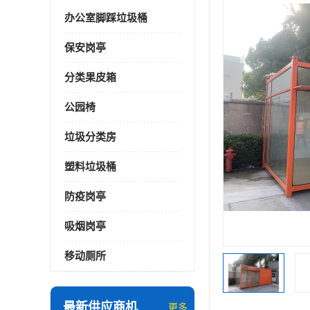
办公室脚踩垃圾桶
保安岗亭
分类果皮箱
公园椅
垃圾分类房
塑料垃圾桶
防疫岗亭
吸烟岗亭
移动厕所
最新供应商机
更多