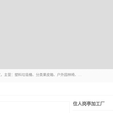
苏州多麦公共设施有限公司是一家苏州垃圾桶厂家，主营：塑料垃圾桶、分类果皮箱、户外园林椅、保安岗亭等产品厂家。全国统一热线电话：17105580222。公司组建完善的团队。设计人员，能根据客户要求，提供适合的设计方案，来满足客户的需求。
住人岗亭加工厂