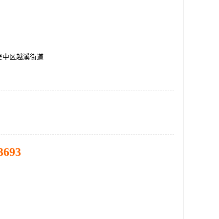
吴中区越溪街道
3693