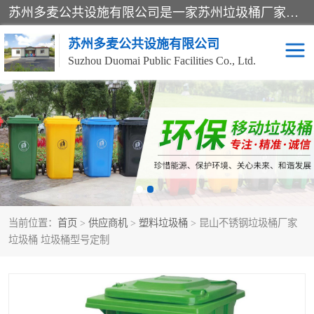
苏州多麦公共设施有限公司是一家苏州垃圾桶厂家，主营：塑料垃圾桶、分类果皮箱、户外园林椅、保安岗亭等产品厂家。全国统一热线电话：17105580222。公司组建完善的团队。设计人员，能根据客户要求，提供适合的设计方案，来满足客户的需求。
苏州多麦公共设施有限公司
Suzhou Duomai Public Facilities Co., Ltd.
办公室脚踩垃圾桶
保安岗亭
分类果皮箱
公园椅
垃圾分类房
塑料垃圾桶
当前位置：
首页
>
供应商机
>
塑料垃圾桶
> 昆山不锈钢垃圾桶厂家
防疫岗亭
吸烟岗亭
垃圾桶 垃圾桶型号定制
移动厕所