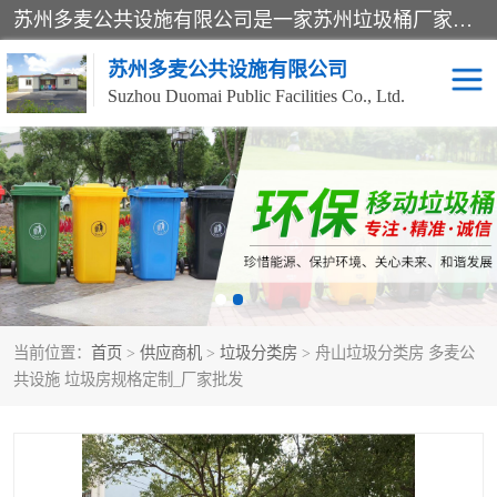
苏州多麦公共设施有限公司是一家苏州垃圾桶厂家，主营：塑料垃圾桶、分类果皮箱、户外园林椅、保安岗亭等产品厂家。全国统一热线电话：17105580222。公司组建完善的团队。设计人员，能根据客户要求，提供适合的设计方案，来满足客户的需求。
苏州多麦公共设施有限公司
Suzhou Duomai Public Facilities Co., Ltd.
办公室脚踩垃圾桶
保安岗亭
分类果皮箱
公园椅
垃圾分类房
塑料垃圾桶
当前位置：
首页
>
供应商机
>
垃圾分类房
> 舟山垃圾分类房 多麦公
防疫岗亭
吸烟岗亭
共设施 垃圾房规格定制_厂家批发
移动厕所