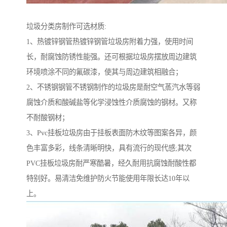
垃圾分类房制作可选材质:
1、热镀锌钢管热镀锌钢管垃圾房附着力强，使用时间
长，耐腐蚀防锈性能强。还可根据垃圾房摆放周边建筑
环境喷涂不同的氟碳漆，使其与周边建筑相融合；
2、不锈钢钢管不锈钢制作的垃圾房是耐空气蒸汽水等弱
腐蚀介质和酸碱盐等化学浸蚀性介质腐蚀的钢材。又称
不耐酸钢材；
3、Pvc挂板垃圾房由于挂板表面防木纹等图案各异，颜
色丰富多彩，线条清晰明快，具有流行的现代感;其次
PVC挂板垃圾房耐严寒酷暑，经久耐用抗腐蚀耐酸性都
特别好。易清洁免维护防火节能使用年限长达10年以
上。