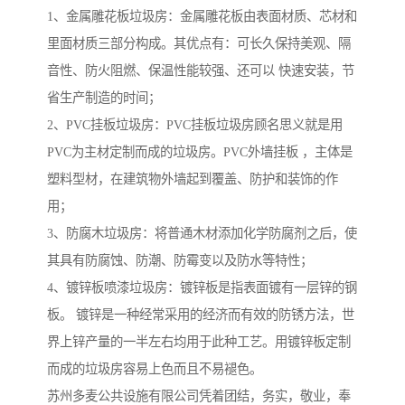
1、金属雕花板垃圾房：金属雕花板由表面材质、芯材和
里面材质三部分构成。其优点有：可长久保持美观、隔
音性、防火阻燃、保温性能较强、还可以 快速安装，节
省生产制造的时间；
2、PVC挂板垃圾房：PVC挂板垃圾房顾名思义就是用
PVC为主材定制而成的垃圾房。PVC外墙挂板 ，主体是
塑料型材，在建筑物外墙起到覆盖、防护和装饰的作
用；
3、防腐木垃圾房：将普通木材添加化学防腐剂之后，使
其具有防腐蚀、防潮、防霉变以及防水等特性；
4、镀锌板喷漆垃圾房：镀锌板是指表面镀有一层锌的钢
板。 镀锌是一种经常采用的经济而有效的防锈方法，世
界上锌产量的一半左右均用于此种工艺。用镀锌板定制
而成的垃圾房容易上色而且不易褪色。
苏州多麦公共设施有限公司凭着团结，务实，敬业，奉