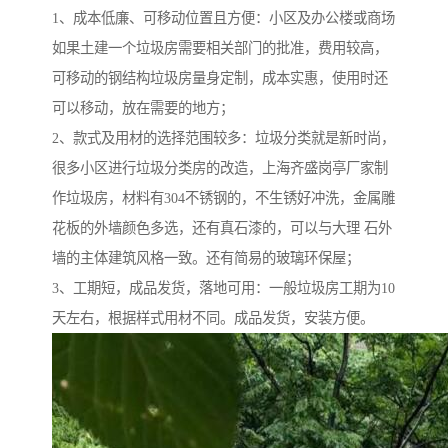
1、成本低廉、可移动位置且方便：小区及办公楼或商场
如果土建一个垃圾房需要相关部门的批准，费用较高，
可移动的钢结构垃圾房量身定制，成本实惠，使用时还
可以移动，放在需要的地方；
2、款式及用材的选择范围较多：垃圾分类就是新时尚，
很多小区进行垃圾分类房的改造，上海齐盛岗亭厂家制
作垃圾房，材料有304不锈钢的，不生锈好冲洗，金属雕
花板的外墙颜色多选，还有真石漆的，可以与大理 石外
墙的主体建筑风格一致。还有简易的玻璃环保屋；
3、工期短，成品发货，落地可用：一般垃圾房工期为10
天左右，根据样式用材不同。成品发货，安装方便。