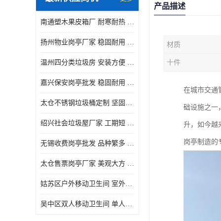
产品描述
南通塑木果皮箱厂 耐寒耐热 设计美观简洁
扬州物业岗亭厂家 稳固耐用 适用多场合
材质
温州四分类垃圾房 安装方便 可移动位置且方便
十件
嘉兴保安岗亭批发 稳固耐用 使用价值高
在城市交通
太仓不锈钢垃圾桶定制 坚固耐用 绝缘性能好
础设施之一
绍兴社会垃圾屋厂家 工期短 便于居民集中投放
升，如今越
岗亭制造的
无锡收费岗亭批发 品种繁多 适用多场合
太仓售票岗亭厂家 美观大方 使用寿命长
姑苏区户外移动卫生间 室外临时单人厕所供应厂家
吴中区双人移动卫生间 单人厕所供应厂家