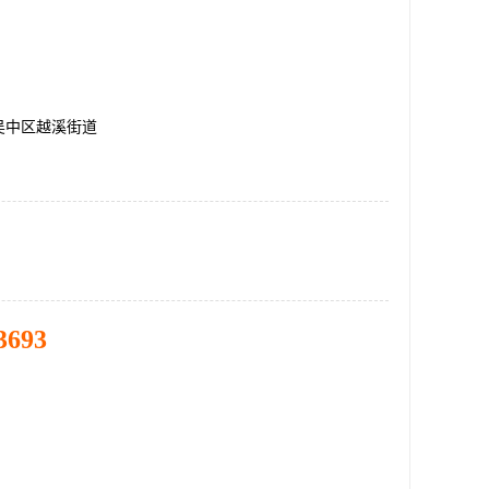
吴中区越溪街道
3693