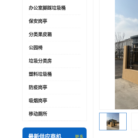
办公室脚踩垃圾桶
保安岗亭
分类果皮箱
公园椅
垃圾分类房
塑料垃圾桶
防疫岗亭
吸烟岗亭
移动厕所
最新供应商机
更多