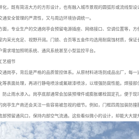
样化，既有简洁大方的方形设计，也有融入城市景观的圆弧形或流线型设
交通安全管理的严肃性，又与周边环境协调统一。
方面，专业生产的交通岗亭会预留电源插座、网络接口、空调位置等，方
室内采光充足、视野开阔。门锁、合页等五金件均选用耐腐蚀材质，保证
户需求增加照明系统、通风系统甚至小型监控平台。
工艺细节
交通岗亭，背后是严格的品质管控体系。从原材料进场到成品出厂，每一
化等表面处理，再进行静电喷涂或氟碳漆喷涂，以增强防腐性能。焊接部
，防止雨水渗入。岗亭底部通常会加装预埋件或膨胀螺栓固定孔，便于现
的岗亭生产商还会关注一些容易被忽视的细节。例如，门框四周加装防撞
底部预留通风口，保持内部空气流通。这些看似微小的设计，却能大大提