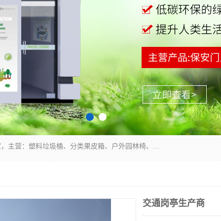
苏州多麦公共设施有限公司是一家苏州垃圾桶厂家，主营：塑料垃圾桶、分类果皮箱、户外园林椅、保安岗亭等产品厂家。全国统一热线电话：17105580222。公司组建完善的团队。设计人员，能根据客户要求，提供适合的设计方案，来满足客户的需求。
交通岗亭生产商