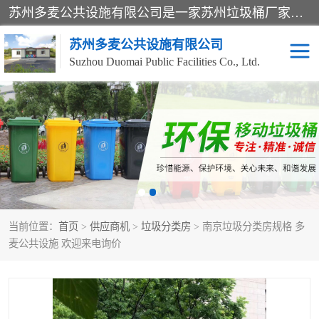
苏州多麦公共设施有限公司是一家苏州垃圾桶厂家，主营：塑料垃圾桶、分类果皮箱、户外园林椅、保安岗亭等产品厂家。全国统一热线电话：17105580222。公司组建完善的团队。设计人员，能根据客户要求，提供适合的设计方案，来满足客户的需求。
苏州多麦公共设施有限公司
Suzhou Duomai Public Facilities Co., Ltd.
办公室脚踩垃圾桶
保安岗亭
分类果皮箱
公园椅
垃圾分类房
塑料垃圾桶
当前位置：
首页
>
供应商机
>
垃圾分类房
> 南京垃圾分类房规格 多
防疫岗亭
吸烟岗亭
麦公共设施 欢迎来电询价
移动厕所