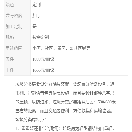
颜色
定制
龙骨密度
加厚
加工定制
是
规格
按需定制
用途范围
小区、社区、景区、公共区域等
五件
1888元/面议
十件
1666元/面议
垃圾分类房要设计好除臭装置、要装置好清洗设备、遮
雨棚、智能语音包等便民设施，而且要设计那种八字形
的屋顶，以防进水，垃圾分类房要距离居民有500-600米
左右的距离，而且交通要便利，方便收集和运输垃圾。
垃圾分类房特点：
1、重重轻还非常的耐用：垃圾房为轻型钢结构自重轻，