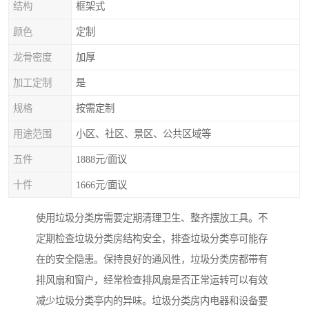
结构
框架式
颜色
定制
龙骨密度
加厚
加工定制
是
规格
按需定制
用途范围
小区、社区、景区、公共区域等
五件
1888元/面议
十件
1666元/面议
使用垃圾分类房需要定期清理卫生、整齐摆放工具。不
定期检查垃圾分类房结构安全，排查垃圾分类亭可能存
在的安全隐患。保持良好的通风性，垃圾分类房都带有
排风扇和窗户，经常检查排风扇是否正常运转可以有效
减少垃圾分类亭内的异味。垃圾分类房内电器和设备要