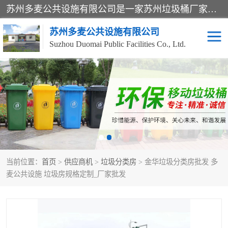
苏州多麦公共设施有限公司是一家苏州垃圾桶厂家，主营：塑料垃圾桶、分类果皮箱、户外园林椅、保安岗亭等产品厂家。全国统一热线电话：17105580222。公司组建完善的团队。设计人员，能根据客户要求，提供适合的设计方案，来满足客户的需求。
苏州多麦公共设施有限公司
Suzhou Duomai Public Facilities Co., Ltd.
办公室脚踩垃圾桶
保安岗亭
分类果皮箱
公园椅
垃圾分类房
塑料垃圾桶
当前位置：
首页
>
供应商机
>
垃圾分类房
> 金华垃圾分类房批发 多
防疫岗亭
吸烟岗亭
麦公共设施 垃圾房规格定制_厂家批发
移动厕所