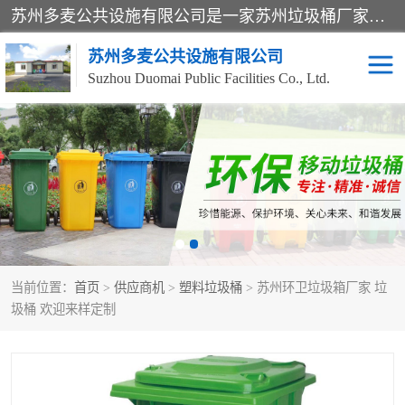
苏州多麦公共设施有限公司是一家苏州垃圾桶厂家，主营：塑料垃圾桶、分类果皮箱、户外园林椅、保安岗亭等产品厂家。全国统一热线电话：17105580222。公司组建完善的团队。设计人员，能根据客户要求，提供适合的设计方案，来满足客户的需求。
苏州多麦公共设施有限公司
Suzhou Duomai Public Facilities Co., Ltd.
办公室脚踩垃圾桶
保安岗亭
分类果皮箱
公园椅
垃圾分类房
塑料垃圾桶
当前位置：
首页
>
供应商机
>
塑料垃圾桶
> 苏州环卫垃圾箱厂家 垃
防疫岗亭
吸烟岗亭
圾桶 欢迎来样定制
移动厕所