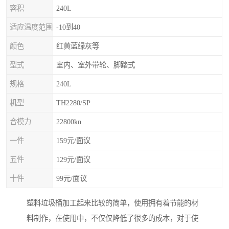
容积
240L
适应温度范围
-10到40
颜色
红黄蓝绿灰等
型式
室内、室外带轮、脚踏式
规格
240L
机型
TH2280/SP
合模力
22800kn
一件
159元/面议
五件
129元/面议
十件
99元/面议
塑料垃圾桶加工起来比较的简单，使用拥有着节能的材
料制作，在使用中，不仅仅降低了很多的成本，对于使