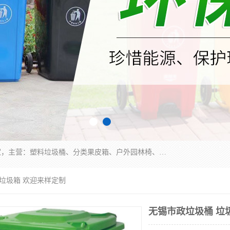
苏州多麦公共设施有限公司是一家苏州垃圾桶厂家，主营：塑料垃圾桶、分类果皮箱、户外园林椅、保安岗亭等产品厂家。全国统一热线电话：17105580222。公司组建完善的团队。设计人员，能根据客户要求，提供适合的设计方案，来满足客户的需求。
 垃圾箱 欢迎来样定制
无锡市政垃圾桶 垃