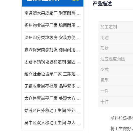
产品描述
南通塑木果皮箱厂 耐寒耐热 设计美观简洁
扬州物业岗亭厂家 稳固耐用 适用多场合
加工定制
温州四分类垃圾房 安装方便 可移动位置且方便
用途
形状
嘉兴保安岗亭批发 稳固耐用 使用价值高
适应温度范围
太仓不锈钢垃圾桶定制 坚固耐用 绝缘性能好
型式
绍兴社会垃圾屋厂家 工期短 便于居民集中投放
机型
无锡收费岗亭批发 品种繁多 适用多场合
一件
太仓售票岗亭厂家 美观大方 使用寿命长
十件
姑苏区户外移动卫生间 室外临时单人厕所供应厂家
塑料垃圾桶
吴中区双人移动卫生间 单人厕所供应厂家
将卫生做好