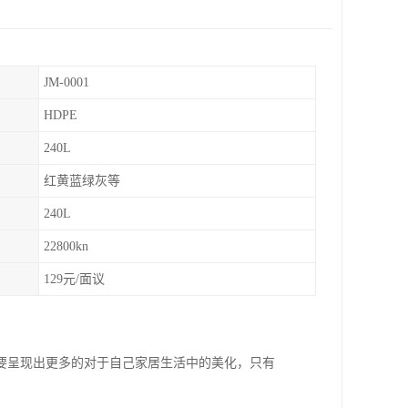
JM-0001
HDPE
240L
红黄蓝绿灰等
240L
22800kn
129元/面议
要呈现出更多的对于自己家居生活中的美化，只有