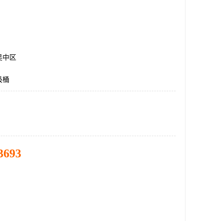
吴中区
圾桶
3693