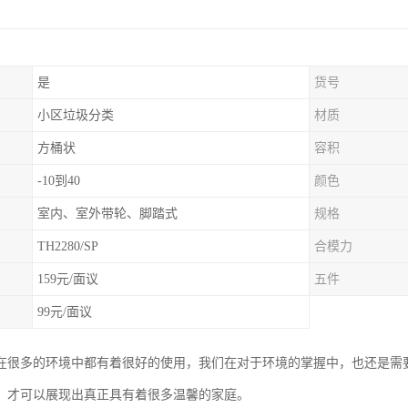
是
货号
小区垃圾分类
材质
方桶状
容积
-10到40
颜色
室内、室外带轮、脚踏式
规格
TH2280/SP
合模力
159元/面议
五件
99元/面议
在很多的环境中都有着很好的使用，我们在对于环境的掌握中，也还是需
，才可以展现出真正具有着很多温馨的家庭。