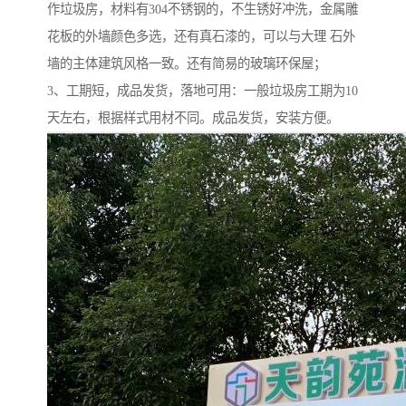
作垃圾房，材料有304不锈钢的，不生锈好冲洗，金属雕
花板的外墙颜色多选，还有真石漆的，可以与大理 石外
墙的主体建筑风格一致。还有简易的玻璃环保屋；
3、工期短，成品发货，落地可用：一般垃圾房工期为10
天左右，根据样式用材不同。成品发货，安装方便。