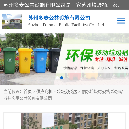
苏州多麦公共设施有限公司是一家苏州垃圾桶厂家，主营：塑料垃圾桶、分类果皮箱、户外园林椅、保安岗亭等产品厂家。全国统一热线电话：17105580222。公司组建完善的团队。设计人员，能根据客户要求，提供适合的设计方案，来满足客户的需求。
苏州多麦公共设施有限公司
Suzhou Duomai Public Facilities Co., Ltd.
办公室脚踩垃圾桶
保安岗亭
分类果皮箱
公园椅
垃圾分类房
塑料垃圾桶
当前位置：
首页
>
供应商机
>
垃圾分类房
> 丽水垃圾房规格 垃圾站
防疫岗亭
吸烟岗亭
苏州多麦公共设施有限公司
移动厕所