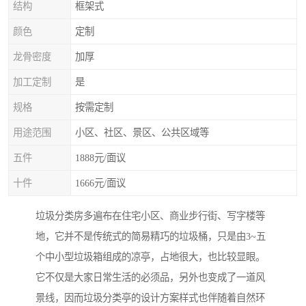
结构
框架式
颜色
定制
龙骨密度
加厚
加工定制
是
规格
按需定制
用途范围
小区、社区、景区、公共区域等
五件
1888元/面议
十件
1666元/面议
垃圾分类房多遍布在住宅小区、商业步行街、写字楼等
地，它并不是传统式的简易精巧的垃圾桶，只是由3~五
个中小型垃圾箱组成的凉亭，占地很大，也比较显眼。
它不仅是大家日常生活的必须品，另外也变成了一道风
景线，因而垃圾分类亭的设计方案样式也伴随着自然环