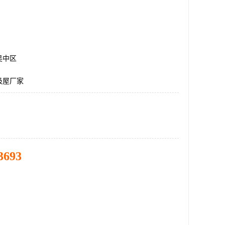
吴中区
圾屋厂家
3693