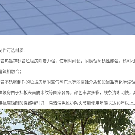
制作可选材质:
钢管热镀锌钢管垃圾房附着力强，使用时间长，耐腐蚀防锈性能强。还可
建筑相融合；
钢管不锈钢制作的垃圾房是耐空气蒸汽水等弱腐蚀介质和酸碱盐等化学浸
挂板垃圾房由于挂板表面防木纹等图案各异，颜色丰富多彩，线条清晰明快，
用抗腐蚀耐酸性都特别好。易清洁免维护防火节能使用年限长达10年以上