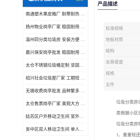
产品描述
南通塑木果皮箱厂 耐寒耐热 设计美观简洁
扬州物业岗亭厂家 稳固耐用 适用多场合
标准规格
温州四分类垃圾房 安装方便 可移动位置且方便
地板材质
结构
嘉兴保安岗亭批发 稳固耐用 使用价值高
龙骨密度
太仓不锈钢垃圾桶定制 坚固耐用 绝缘性能好
规格
绍兴社会垃圾屋厂家 工期短 便于居民集中投放
五件
无锡收费岗亭批发 品种繁多 适用多场合
垃圾分类房
太仓售票岗亭厂家 美观大方 使用寿命长
类根据小区
姑苏区户外移动卫生间 室外临时单人厕所供应厂家
垃圾分类房
吴中区双人移动卫生间 单人厕所供应厂家
1、重重轻