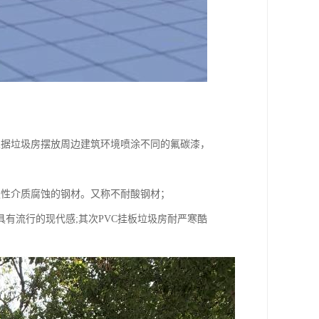
根据垃圾房摆放周边建筑环境喷涂不同的氟碳漆，
蚀性介质腐蚀的钢材。又称不耐酸钢材；
具有流行的现代感;其次PVC挂板垃圾房耐严寒酷
。