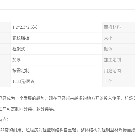
1.2*2.3*2.5米
面板材料
花纹铝板
大小
框架式
颜色
加厚
加工定制
按需定制
用途范围
1888元/面议
十件
已经成为一个发展的趋势，现在已经越来越多的地方开始投入使用，垃圾
住户可定制四分类、多分类等。
特点：
还非常的耐用：垃圾房为轻型钢结构自重轻，整体结构为轻钢型材焊接而