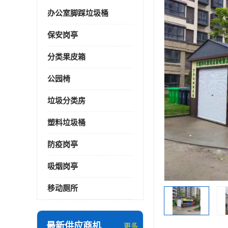
办公室脚踩垃圾桶
保安岗亭
分类果皮箱
公园椅
垃圾分类房
塑料垃圾桶
防疫岗亭
吸烟岗亭
移动厕所
最新供应商机
更多