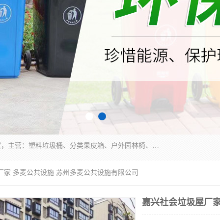
苏州多麦公共设施有限公司是一家苏州垃圾桶厂家，主营：塑料垃圾桶、分类果皮箱、户外园林椅、保安岗亭等产品厂家。全国统一热线电话：17105580222。公司组建完善的团队。设计人员，能根据客户要求，提供适合的设计方案，来满足客户的需求。
厂家 多麦公共设施 苏州多麦公共设施有限公司
嘉兴社会垃圾屋厂家