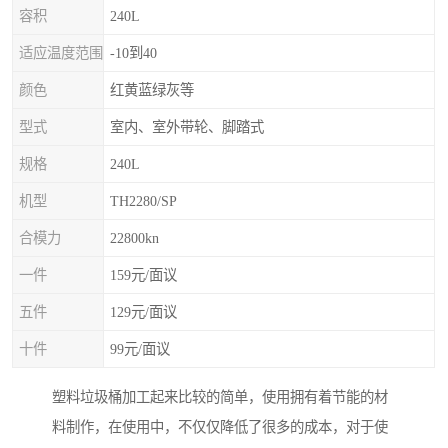
容积
240L
适应温度范围
-10到40
颜色
红黄蓝绿灰等
型式
室内、室外带轮、脚踏式
规格
240L
机型
TH2280/SP
合模力
22800kn
一件
159元/面议
五件
129元/面议
十件
99元/面议
塑料垃圾桶加工起来比较的简单，使用拥有着节能的材
料制作，在使用中，不仅仅降低了很多的成本，对于使