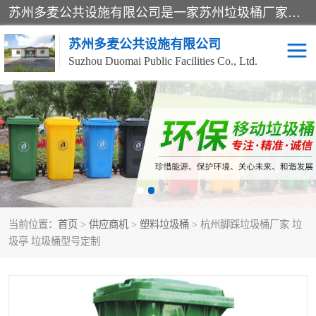
苏州多麦公共设施有限公司是一家苏州垃圾桶厂家，主营：塑料垃圾桶、分类果皮箱、户外园林椅、保安岗亭等产品厂家。全国统一热线电话：17105580222。公司组建完善的团队。设计人员，能根据客户要求，提供适合的设计方案，来满足客户的需求。
苏州多麦公共设施有限公司
Suzhou Duomai Public Facilities Co., Ltd.
办公室脚踩垃圾桶
保安岗亭
分类果皮箱
公园椅
垃圾分类房
塑料垃圾桶
当前位置：
首页
>
供应商机
>
塑料垃圾桶
> 杭州脚踩垃圾桶厂家 垃
防疫岗亭
吸烟岗亭
圾亭 垃圾桶型号定制
移动厕所