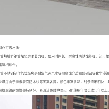
制作可选材质:
钢管热镀锌钢管垃圾房附着力强，使用时间长，耐腐蚀防锈性能强。还可
建筑相融合；
钢管不锈钢制作的垃圾房是耐空气蒸汽水等弱腐蚀介质和酸碱盐等化学浸
挂板垃圾房由于挂板表面防木纹等图案各异，颜色丰富多彩，线条清晰明快，
用抗腐蚀耐酸性都特别好。易清洁免维护防火节能使用年限长达10年以上