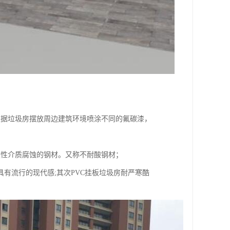
根据垃圾房摆放周边建筑环境喷涂不同的氟碳漆，
蚀性介质腐蚀的钢材。又称不耐酸钢材；
具有流行的现代感;其次PVC挂板垃圾房耐严寒酷
。