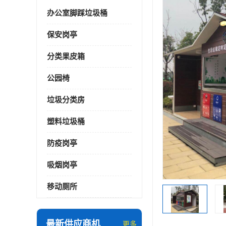
办公室脚踩垃圾桶
保安岗亭
分类果皮箱
公园椅
垃圾分类房
塑料垃圾桶
防疫岗亭
吸烟岗亭
移动厕所
最新供应商机
更多