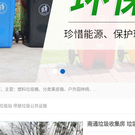
苏州多麦公共设施有限公司是一家苏州垃圾桶厂家，主营：塑料垃圾桶、分类果皮箱、户外园林椅、保安岗亭等产品厂家。全国统一热线电话：17105580222。公司组建完善的团队。设计人员，能根据客户要求，提供适合的设计方案，来满足客户的需求。
 垃圾站 停放垃圾公共设施
南通垃圾收集房 垃