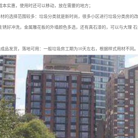
成本实惠，使用时还可以移动，放在需要的地方；
用材的选择范围较多：垃圾分类就是新时尚，很多小区进行垃圾分类房的改
生锈好冲洗，金属雕花板的外墙颜色多选，还有真石漆的，可以与大理 
，成品发货，落地可用：一般垃圾房工期为10天左右，根据样式用材不同