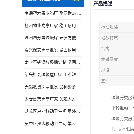
产品描述
南通塑木果皮箱厂 耐寒耐热 设计美观简洁
扬州物业岗亭厂家 稳固耐用 适用多场合
标准规格
温州四分类垃圾房 安装方便 可移动位置且方便
地板材质
结构
嘉兴保安岗亭批发 稳固耐用 使用价值高
龙骨密度
太仓不锈钢垃圾桶定制 坚固耐用 绝缘性能好
规格
绍兴社会垃圾屋厂家 工期短 便于居民集中投放
五件
无锡收费岗亭批发 品种繁多 适用多场合
垃圾分类房
太仓售票岗亭厂家 美观大方 使用寿命长
小轮推动，
姑苏区户外移动卫生间 室外临时单人厕所供应厂家
垃圾分类房
吴中区双人移动卫生间 单人厕所供应厂家
1、成本低