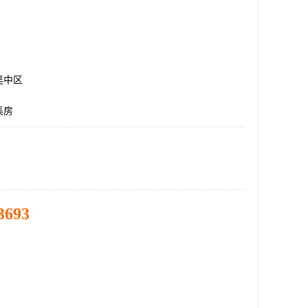
吴中区
集房
3693