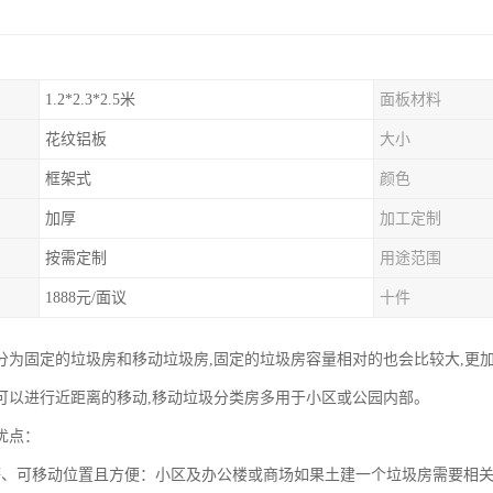
1.2*2.3*2.5米
面板材料
花纹铝板
大小
框架式
颜色
加厚
加工定制
按需定制
用途范围
1888元/面议
十件
分为固定的垃圾房和移动垃圾房,固定的垃圾房容量相对的也会比较大,更
可以进行近距离的移动,移动垃圾分类房多用于小区或公园内部。
优点：
廉、可移动位置且方便：小区及办公楼或商场如果土建一个垃圾房需要相