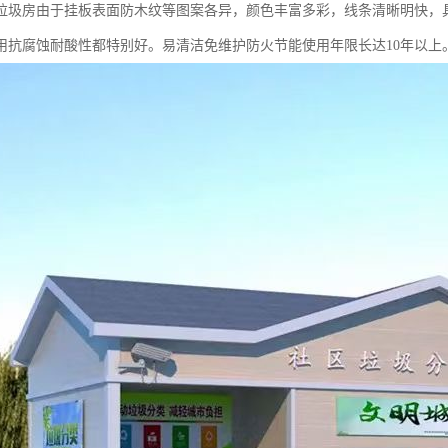
挂板垃圾房由于挂板表面防木纹等图案各异，颜色丰富多彩，线条清晰明快，
用抗腐蚀耐酸性都特别好。易清洁免维护防火节能使用年限长达10年以上