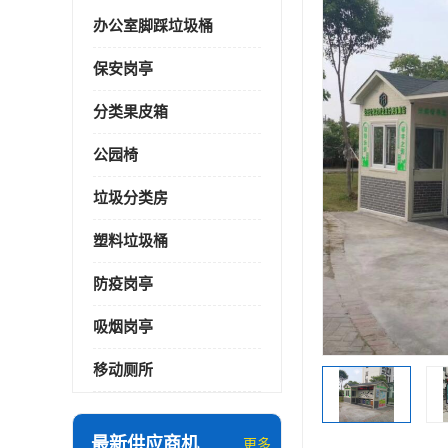
办公室脚踩垃圾桶
保安岗亭
分类果皮箱
公园椅
垃圾分类房
塑料垃圾桶
防疫岗亭
吸烟岗亭
移动厕所
最新供应商机
更多