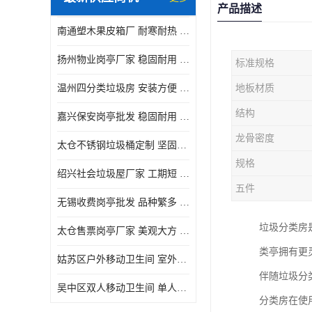
产品描述
南通塑木果皮箱厂 耐寒耐热 设计美观简洁
扬州物业岗亭厂家 稳固耐用 适用多场合
标准规格
温州四分类垃圾房 安装方便 可移动位置且方便
地板材质
结构
嘉兴保安岗亭批发 稳固耐用 使用价值高
龙骨密度
太仓不锈钢垃圾桶定制 坚固耐用 绝缘性能好
规格
绍兴社会垃圾屋厂家 工期短 便于居民集中投放
五件
无锡收费岗亭批发 品种繁多 适用多场合
垃圾分类房
太仓售票岗亭厂家 美观大方 使用寿命长
类亭拥有更
姑苏区户外移动卫生间 室外临时单人厕所供应厂家
伴随垃圾分
吴中区双人移动卫生间 单人厕所供应厂家
分类房在使