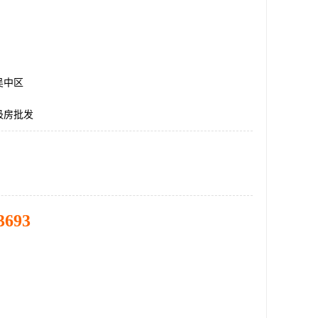
吴中区
圾房批发
3693