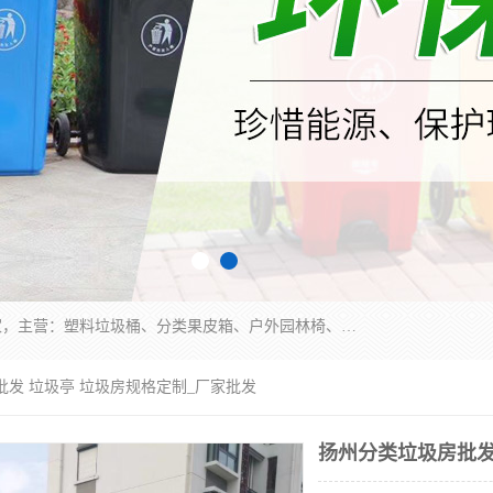
苏州多麦公共设施有限公司是一家苏州垃圾桶厂家，主营：塑料垃圾桶、分类果皮箱、户外园林椅、保安岗亭等产品厂家。全国统一热线电话：17105580222。公司组建完善的团队。设计人员，能根据客户要求，提供适合的设计方案，来满足客户的需求。
批发 垃圾亭 垃圾房规格定制_厂家批发
扬州分类垃圾房批发