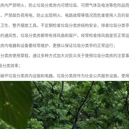
类房内严禁明火，防止垃圾分类房内可燃垃圾、可燃气体及电池等危险品
电，严禁超负荷用电，防止出现明火、电路故障等情况而危害使用人员的
理卫生、整齐摆放工具。不定期检查垃圾分类房结构安全，排查垃圾分类
好的通风性，垃圾分类房都带有排风扇和窗户，经常检查排风扇是否正常
类房内电器和设备要经常维护、更换以保证垃圾分类亭的正常运行；
圾分类房使用章程，通过多种方式加大对民众关于使用垃圾分类房的注意
圾分类效率；
意破坏垃圾分类房内设施和电器。垃圾分类房作为社会公共服务设施，使