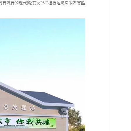
具有流行的现代感;其次PVC挂板垃圾房耐严寒酷
。