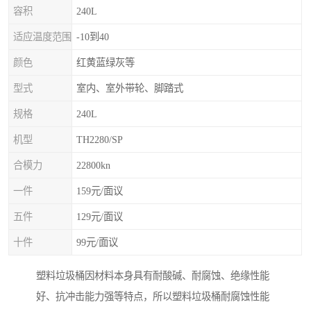
容积
240L
适应温度范围
-10到40
颜色
红黄蓝绿灰等
型式
室内、室外带轮、脚踏式
规格
240L
机型
TH2280/SP
合模力
22800kn
一件
159元/面议
五件
129元/面议
十件
99元/面议
塑料垃圾桶因材料本身具有耐酸碱、耐腐蚀、绝缘性能
好、抗冲击能力强等特点，所以塑料垃圾桶耐腐蚀性能