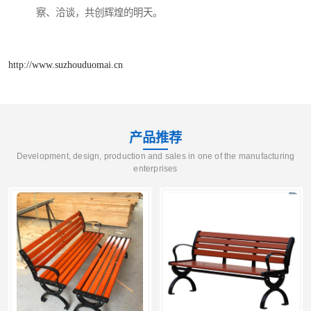
察、洽谈，共创辉煌的明天。
http://www.suzhouduomai.cn
产品推荐
Development, design, production and sales in one of the manufacturing
enterprises