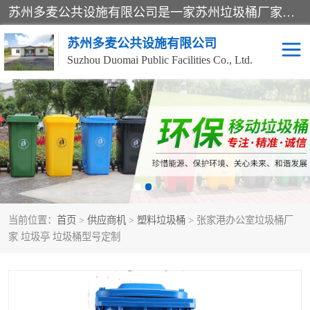
苏州多麦公共设施有限公司是一家苏州垃圾桶厂家，主营：塑料垃圾桶、分类果皮箱、户外园林椅、保安岗亭等产品厂家。全国统一热线电话：17105580222。公司组建完善的团队。设计人员，能根据客户要求，提供适合的设计方案，来满足客户的需求。
苏州多麦公共设施有限公司
Suzhou Duomai Public Facilities Co., Ltd.
办公室脚踩垃圾桶
保安岗亭
分类果皮箱
公园椅
垃圾分类房
塑料垃圾桶
当前位置：
首页
>
供应商机
>
塑料垃圾桶
> 张家港办公室垃圾桶厂
防疫岗亭
吸烟岗亭
家 垃圾亭 垃圾桶型号定制
移动厕所