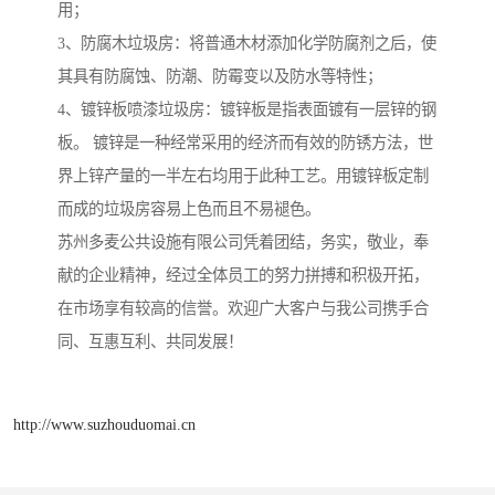
用；
3、防腐木垃圾房：将普通木材添加化学防腐剂之后，使
其具有防腐蚀、防潮、防霉变以及防水等特性；
4、镀锌板喷漆垃圾房：镀锌板是指表面镀有一层锌的钢
板。 镀锌是一种经常采用的经济而有效的防锈方法，世
界上锌产量的一半左右均用于此种工艺。用镀锌板定制
而成的垃圾房容易上色而且不易褪色。
苏州多麦公共设施有限公司凭着团结，务实，敬业，奉
献的企业精神，经过全体员工的努力拼搏和积极开拓，
在市场享有较高的信誉。欢迎广大客户与我公司携手合
同、互惠互利、共同发展！
http://www.suzhouduomai.cn