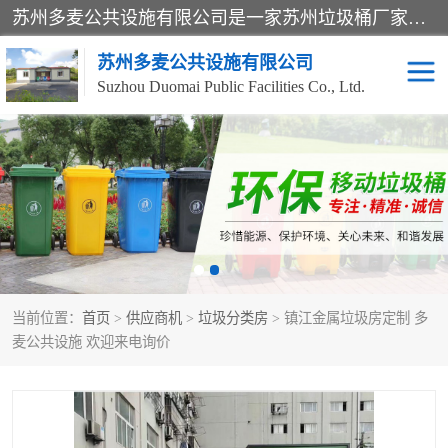
苏州多麦公共设施有限公司是一家苏州垃圾桶厂家，主营：塑料垃圾桶、分类果皮箱、户外园林椅、保安岗亭等产品厂家。全国统一热线电话：17105580222。公司组建完善的团队。设计人员，能根据客户要求，提供适合的设计方案，来满足客户的需求。
苏州多麦公共设施有限公司
Suzhou Duomai Public Facilities Co., Ltd.
办公室脚踩垃圾桶
保安岗亭
分类果皮箱
公园椅
垃圾分类房
塑料垃圾桶
当前位置：
首页
>
供应商机
>
垃圾分类房
> 镇江金属垃圾房定制 多
防疫岗亭
吸烟岗亭
麦公共设施 欢迎来电询价
移动厕所