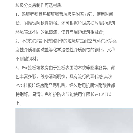
垃圾分类房制作可选材质:
1、热镀锌钢管热镀锌钢管垃圾房附着力强，使用时间
长，耐腐蚀防锈性能强。还可根据垃圾房摆放周边建筑
环境喷涂不同的氟碳漆，使其与周边建筑相融合；
2、不锈钢钢管不锈钢制作的垃圾房是耐空气蒸汽水等弱
腐蚀介质和酸碱盐等化学浸蚀性介质腐蚀的钢材。又称
不耐酸钢材；
3、Pvc挂板垃圾房由于挂板表面防木纹等图案各异，颜
色丰富多彩，线条清晰明快，具有流行的现代感;其次
PVC挂板垃圾房耐严寒酷暑，经久耐用抗腐蚀耐酸性都
特别好。易清洁免维护防火节能使用年限长达10年以
上。