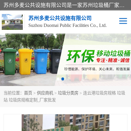
苏州多麦公共设施有限公司是一家苏州垃圾桶厂家，主营：塑料垃圾桶、分类果皮箱、户外园林椅、保安岗亭等产品厂家。全国统一热线电话：17105580222。公司组建完善的团队。设计人员，能根据客户要求，提供适合的设计方案，来满足客户的需求。
苏州多麦公共设施有限公司
Suzhou Duomai Public Facilities Co., Ltd.
办公室脚踩垃圾桶
保安岗亭
分类果皮箱
公园椅
垃圾分类房
塑料垃圾桶
当前位置：
首页
>
供应商机
>
垃圾分类房
> 连云港垃圾房规格 垃圾
防疫岗亭
吸烟岗亭
站 垃圾房规格定制_厂家批发
移动厕所