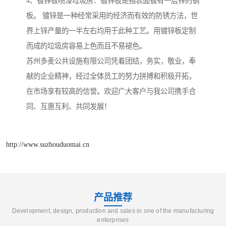
4、镀锌板喷漆垃圾房：镀锌板是指表面镀有一层锌的钢
板。 镀锌是一种经常采用的经济而有效的防锈方法，世
界上锌产量的一半左右均用于此种工艺。用镀锌板定制
而成的垃圾房容易上色而且不易褪色。
苏州多麦公共设施有限公司凭着团结，务实，敬业，奉
献的企业精神，经过全体员工的努力拼搏和积极开拓，
在市场享有较高的信誉。欢迎广大客户与我公司携手合
同、互惠互利、共同发展！
http://www.suzhouduomai.cn
产品推荐
Development, design, production and sales in one of the manufacturing
enterprises