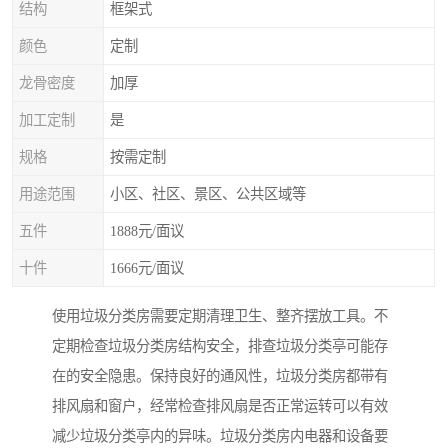
结构
框架式
颜色
定制
龙骨密度
加厚
加工定制
是
规格
按需定制
用途范围
小区、社区、景区、公共区域等
五件
1888元/面议
十件
1666元/面议
使用垃圾分类房需要定期清理卫生、整齐摆放工具。不
定期检查垃圾分类房结构安全，排查垃圾分类亭可能存
在的安全隐患。保持良好的通风性，垃圾分类房都带有
排风扇和窗户，经常检查排风扇是否正常运转可以有效
减少垃圾分类亭内的异味。垃圾分类房内电器和设备要