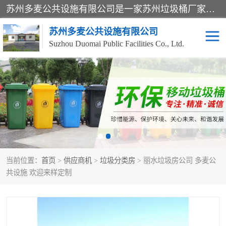
苏州多麦公共设施有限公司是一家苏州垃圾桶厂家，主营：塑料垃圾桶、分类果皮箱、户外园林椅、保安岗亭等产品厂家。全国统一热线电话：17105580222。公司组建完善的团队。设计人员，能根据客户要求，提供适合的设计方案，来满足客户的需求。
苏州多麦公共设施有限公司
Suzhou Duomai Public Facilities Co., Ltd.
办公室脚踩垃圾桶
保安岗亭
分类果皮箱
公园椅
垃圾分类房
塑料垃圾桶
当前位置：
首页
>
供应商机
>
垃圾分类房
> 丽水垃圾房公司 多麦公
防疫岗亭
吸烟岗亭
共设施 欢迎来样定制
移动厕所