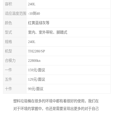
容积
240L
适应温度范围
-10到40
颜色
红黄蓝绿灰等
型式
室内、室外带轮、脚踏式
规格
240L
机型
TH2280/SP
合模力
22800kn
一件
159元/面议
五件
129元/面议
十件
99元/面议
塑料垃圾桶在很多的环境中都有着很好的使用，我们在
对于环境的掌握中，也还是需要呈现出更多的对于自己