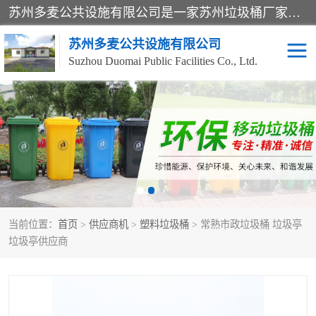
苏州多麦公共设施有限公司是一家苏州垃圾桶厂家，主营：塑料垃圾桶、分类果皮箱、户外园林椅、保安岗亭等产品厂家。全国统一热线电话：17105580222。公司组建完善的团队。设计人员，能根据客户要求，提供适合的设计方案，来满足客户的需求。
苏州多麦公共设施有限公司
Suzhou Duomai Public Facilities Co., Ltd.
办公室脚踩垃圾桶
保安岗亭
分类果皮箱
公园椅
垃圾分类房
塑料垃圾桶
当前位置：
首页
>
供应商机
>
塑料垃圾桶
> 常熟市政垃圾桶 垃圾亭
防疫岗亭
吸烟岗亭
垃圾亭供应商
移动厕所