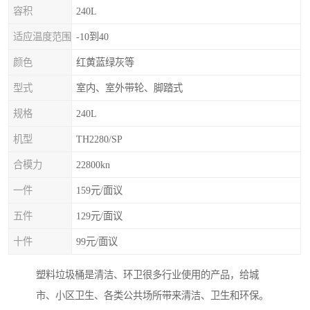
容积
240L
适应温度范围
-10到40
颜色
红黄蓝绿灰等
型式
室内、室外带轮、脚踏式
规格
240L
机型
TH2280/SP
合模力
22800kn
一件
159元/面议
五件
129元/面议
十件
99元/面议
塑料垃圾桶是清洁、环卫很多行业使用的产品，给城
市、小区卫生、各类公共场所带来清洁、卫生和环保。