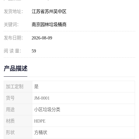
发货地址：
江苏省苏州吴中区
关键词：
南京园林垃圾桶商
发布日期：
2026-08-09
阅 读 量：
59
产品描述
加工定制
是
货号
JM-0001
用途
小区垃圾分类
材质
HDPE
形状
方桶状