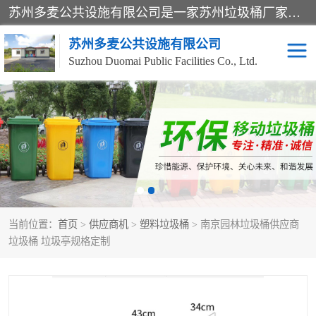
苏州多麦公共设施有限公司是一家苏州垃圾桶厂家，主营：塑料垃圾桶、分类果皮箱、户外园林椅、保安岗亭等产品厂家。全国统一热线电话：17105580222。公司组建完善的团队。设计人员，能根据客户要求，提供适合的设计方案，来满足客户的需求。
苏州多麦公共设施有限公司
Suzhou Duomai Public Facilities Co., Ltd.
办公室脚踩垃圾桶
保安岗亭
分类果皮箱
公园椅
垃圾分类房
塑料垃圾桶
当前位置：
首页
>
供应商机
>
塑料垃圾桶
> 南京园林垃圾桶供应商
防疫岗亭
吸烟岗亭
垃圾桶 垃圾亭规格定制
移动厕所