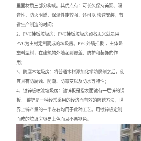
里面材质三部分构成。其优点有：可长久保持美观、隔
音性、防火阻燃、保温性能较强、还可以 快速安装，节
省生产制造的时间；
2、PVC挂板垃圾房：PVC挂板垃圾房顾名思义就是用
PVC为主材定制而成的垃圾房。PVC外墙挂板 ，主体是
塑料型材，在建筑物外墙起到覆盖、防护和装饰的作
用；
3、防腐木垃圾房：将普通木材添加化学防腐剂之后，使
其具有防腐蚀、防潮、防霉变以及防水等特性；
4、镀锌板喷漆垃圾房：镀锌板是指表面镀有一层锌的钢
板。 镀锌是一种经常采用的经济而有效的防锈方法，世
界上锌产量的一半左右均用于此种工艺。用镀锌板定制
而成的垃圾房容易上色而且不易褪色。