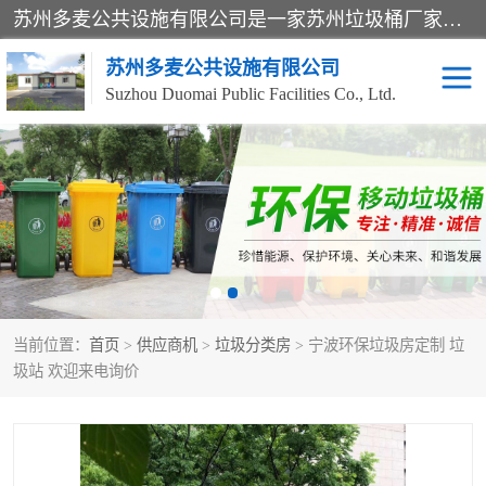
苏州多麦公共设施有限公司是一家苏州垃圾桶厂家，主营：塑料垃圾桶、分类果皮箱、户外园林椅、保安岗亭等产品厂家。全国统一热线电话：17105580222。公司组建完善的团队。设计人员，能根据客户要求，提供适合的设计方案，来满足客户的需求。
苏州多麦公共设施有限公司
Suzhou Duomai Public Facilities Co., Ltd.
办公室脚踩垃圾桶
保安岗亭
分类果皮箱
公园椅
垃圾分类房
塑料垃圾桶
当前位置：
首页
>
供应商机
>
垃圾分类房
> 宁波环保垃圾房定制 垃
防疫岗亭
吸烟岗亭
圾站 欢迎来电询价
移动厕所