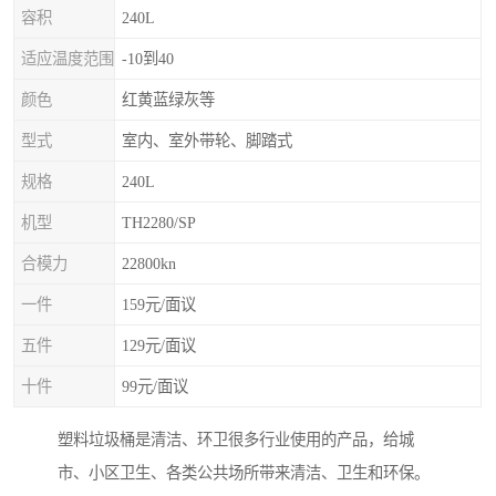
容积
240L
适应温度范围
-10到40
颜色
红黄蓝绿灰等
型式
室内、室外带轮、脚踏式
规格
240L
机型
TH2280/SP
合模力
22800kn
一件
159元/面议
五件
129元/面议
十件
99元/面议
塑料垃圾桶是清洁、环卫很多行业使用的产品，给城
市、小区卫生、各类公共场所带来清洁、卫生和环保。