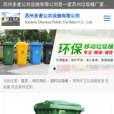
苏州多麦公共设施有限公司是一家苏州垃圾桶厂家，主营：塑料垃圾桶、分类果皮箱、户外园林椅、保安岗亭等产品厂家。全国统一热线电话：17105580222。公司组建完善的团队。设计人员，能根据客户要求，提供适合的设计方案，来满足客户的需求。
苏州多麦公共设施有限公司
Suzhou Duomai Public Facilities Co., Ltd.
办公室脚踩垃圾桶
保安岗亭
分类果皮箱
公园椅
垃圾分类房
塑料垃圾桶
当前位置：
首页
>
供应商机
>
塑料垃圾桶
> 常熟环卫垃圾箱批发 垃
防疫岗亭
吸烟岗亭
圾桶 欢迎来样定制
移动厕所