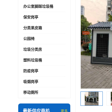
办公室脚踩垃圾桶
保安岗亭
分类果皮箱
公园椅
垃圾分类房
塑料垃圾桶
防疫岗亭
吸烟岗亭
移动厕所
最新供应商机
更多