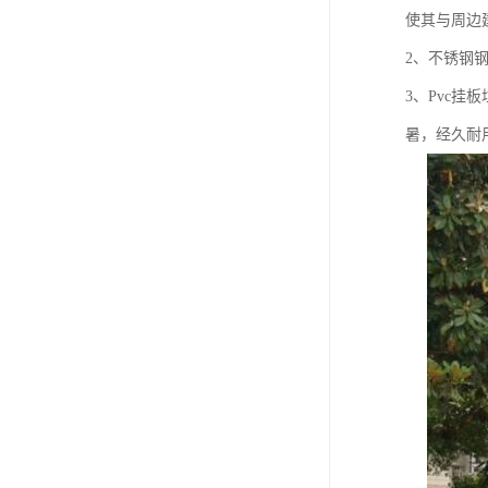
使其与周边
2、不锈钢
3、Pvc
暑，经久耐