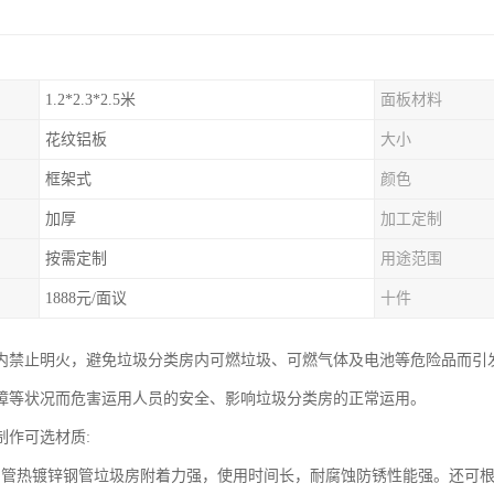
1.2*2.3*2.5米
面板材料
花纹铝板
大小
框架式
颜色
加厚
加工定制
按需定制
用途范围
1888元/面议
十件
内禁止明火，避免垃圾分类房内可燃垃圾、可燃气体及电池等危险品而引
障等状况而危害运用人员的安全、影响垃圾分类房的正常运用。
制作可选材质:
钢管热镀锌钢管垃圾房附着力强，使用时间长，耐腐蚀防锈性能强。还可