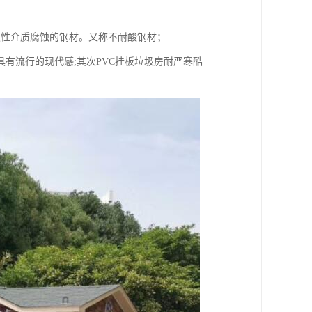
蚀性介质腐蚀的钢材。又称不耐酸钢材；
具有流行的现代感;其次PVC挂板垃圾房耐严寒酷
。