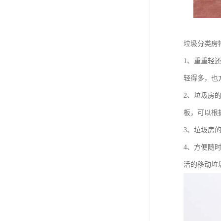
垃圾分类房
1、重重轻
轻得多，也
2、垃圾房
板，可以根
3、垃圾房
4、方便随
活的移动垃