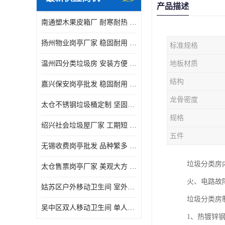
产品描述
南通塑木果皮箱厂 耐寒耐热 设计美观简洁
扬州物业岗亭厂家 稳固耐用 适用多场合
标准规格
温州四分类垃圾房 安装方便 可移动位置且方便
地板材质
结构
嘉兴保安岗亭批发 稳固耐用 使用价值高
龙骨密度
太仓不锈钢垃圾桶定制 坚固耐用 绝缘性能好
规格
绍兴社会垃圾屋厂家 工期短 便于居民集中投放
五件
无锡收费岗亭批发 品种繁多 适用多场合
垃圾分类房
太仓售票岗亭厂家 美观大方 使用寿命长
火、电路故
姑苏区户外移动卫生间 室外临时单人厕所供应厂家
垃圾分类房
吴中区双人移动卫生间 单人厕所供应厂家
1、热镀锌