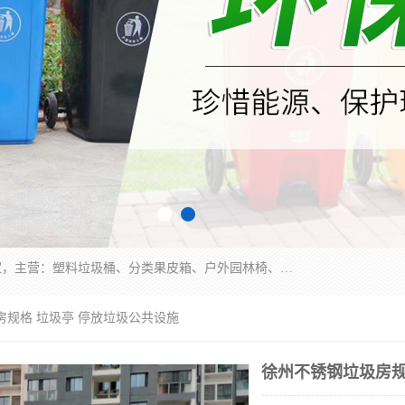
苏州多麦公共设施有限公司是一家苏州垃圾桶厂家，主营：塑料垃圾桶、分类果皮箱、户外园林椅、保安岗亭等产品厂家。全国统一热线电话：17105580222。公司组建完善的团队。设计人员，能根据客户要求，提供适合的设计方案，来满足客户的需求。
房规格 垃圾亭 停放垃圾公共设施
徐州不锈钢垃圾房规