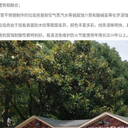
建筑相融合；
钢管不锈钢制作的垃圾房是耐空气蒸汽水等弱腐蚀介质和酸碱盐等化学浸
挂板垃圾房由于挂板表面防木纹等图案各异，颜色丰富多彩，线条清晰明快，
用抗腐蚀耐酸性都特别好。易清洁免维护防火节能使用年限长达10年以上