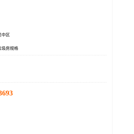
吴中区
垃圾房规格
3693