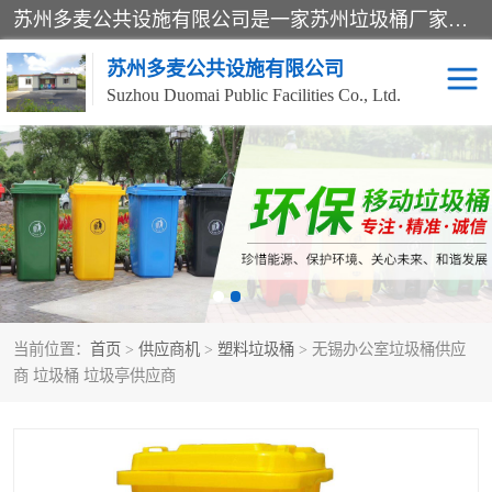
苏州多麦公共设施有限公司是一家苏州垃圾桶厂家，主营：塑料垃圾桶、分类果皮箱、户外园林椅、保安岗亭等产品厂家。全国统一热线电话：17105580222。公司组建完善的团队。设计人员，能根据客户要求，提供适合的设计方案，来满足客户的需求。
苏州多麦公共设施有限公司
Suzhou Duomai Public Facilities Co., Ltd.
办公室脚踩垃圾桶
保安岗亭
分类果皮箱
公园椅
垃圾分类房
塑料垃圾桶
当前位置：
首页
>
供应商机
>
塑料垃圾桶
> 无锡办公室垃圾桶供应
防疫岗亭
吸烟岗亭
商 垃圾桶 垃圾亭供应商
移动厕所