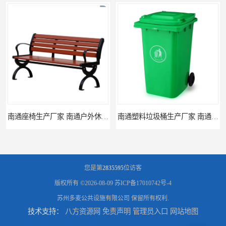
南通座椅生产厂家 南通户外休闲椅制品厂 南通公园座椅定制价格
南通塑料垃圾桶生产厂家 南通塑料分类垃圾桶定做 南通小区垃圾桶批发价格
您是第
2835595
位访客
版权所有 ©2026-08-09
苏ICP备17010742号-4
苏州多麦公共设施有限公司
保留所有权利.
技术支持：
八方资源网
免责声明
管理员入口
网站地图