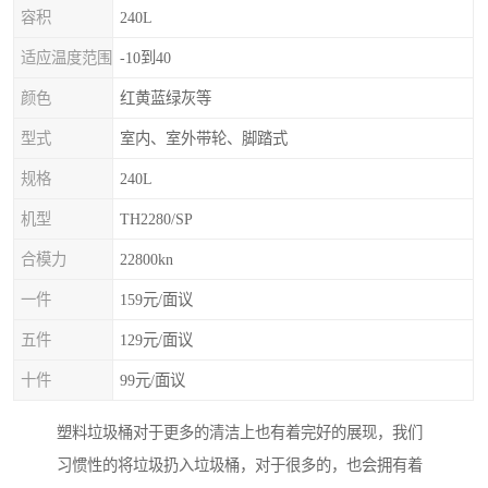
容积
240L
适应温度范围
-10到40
颜色
红黄蓝绿灰等
型式
室内、室外带轮、脚踏式
规格
240L
机型
TH2280/SP
合模力
22800kn
一件
159元/面议
五件
129元/面议
十件
99元/面议
塑料垃圾桶对于更多的清洁上也有着完好的展现，我们
习惯性的将垃圾扔入垃圾桶，对于很多的，也会拥有着