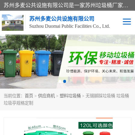
苏州多麦公共设施有限公司是一家苏州垃圾桶厂家，主营：塑料垃圾桶、分类果皮箱、户外园林椅、保安岗亭等产品厂家。全国统一热线电话：17105580222。公司组建完善的团队。设计人员，能根据客户要求，提供适合的设计方案，来满足客户的需求。
苏州多麦公共设施有限公司
Suzhou Duomai Public Facilities Co., Ltd.
办公室脚踩垃圾桶
保安岗亭
分类果皮箱
公园椅
垃圾分类房
塑料垃圾桶
当前位置：
首页
>
供应商机
>
塑料垃圾桶
> 无锡脚踩垃圾桶 垃圾桶
防疫岗亭
吸烟岗亭
垃圾亭规格定制
移动厕所