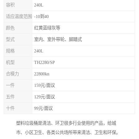
容积
240L
适应温度范围
-10到40
颜色
红黄蓝绿灰等
型式
室内、室外带轮、脚踏式
规格
240L
机型
TH2280/SP
合模力
22800kn
一件
159元/面议
五件
129元/面议
十件
99元/面议
塑料垃圾桶是清洁、环卫很多行业使用的产品，给城
市、小区卫生、各类公共场所带来清洁、卫生和环保。