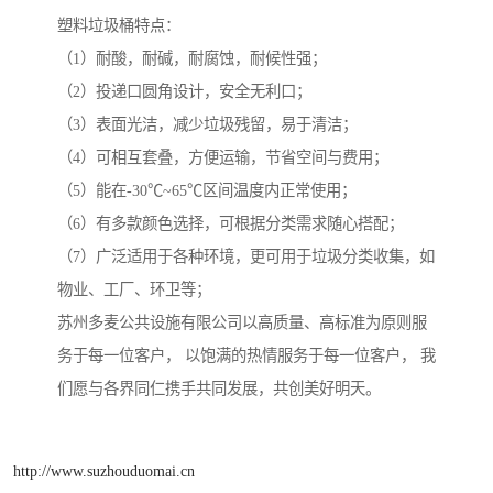
塑料垃圾桶特点：
（1）耐酸，耐碱，耐腐蚀，耐候性强；
（2）投递口圆角设计，安全无利口；
（3）表面光洁，减少垃圾残留，易于清洁；
（4）可相互套叠，方便运输，节省空间与费用；
（5）能在-30℃~65℃区间温度内正常使用；
（6）有多款颜色选择，可根据分类需求随心搭配；
（7）广泛适用于各种环境，更可用于垃圾分类收集，如
物业、工厂、环卫等；
苏州多麦公共设施有限公司以高质量、高标准为原则服
务于每一位客户， 以饱满的热情服务于每一位客户， 我
们愿与各界同仁携手共同发展，共创美好明天。
http://www.suzhouduomai.cn