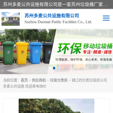
苏州多麦公共设施有限公司是一家苏州垃圾桶厂家，主营：塑料垃圾桶、分类果皮箱、户外园林椅、保安岗亭等产品厂家。全国统一热线电话：17105580222。公司组建完善的团队。设计人员，能根据客户要求，提供适合的设计方案，来满足客户的需求。
苏州多麦公共设施有限公司
Suzhou Duomai Public Facilities Co., Ltd.
办公室脚踩垃圾桶
保安岗亭
分类果皮箱
公园椅
垃圾分类房
塑料垃圾桶
当前位置：
首页
>
供应商机
>
垃圾分类房
> 镇江四分类垃圾房公司
防疫岗亭
吸烟岗亭
多麦公共设施 欢迎来电询价
移动厕所