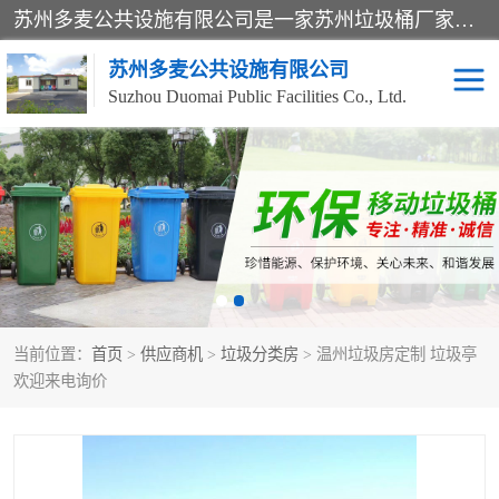
苏州多麦公共设施有限公司是一家苏州垃圾桶厂家，主营：塑料垃圾桶、分类果皮箱、户外园林椅、保安岗亭等产品厂家。全国统一热线电话：17105580222。公司组建完善的团队。设计人员，能根据客户要求，提供适合的设计方案，来满足客户的需求。
苏州多麦公共设施有限公司
Suzhou Duomai Public Facilities Co., Ltd.
办公室脚踩垃圾桶
保安岗亭
分类果皮箱
公园椅
垃圾分类房
塑料垃圾桶
当前位置：
首页
>
供应商机
>
垃圾分类房
> 温州垃圾房定制 垃圾亭
防疫岗亭
吸烟岗亭
欢迎来电询价
移动厕所