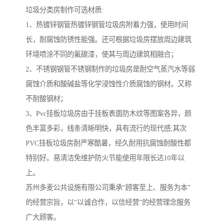
垃圾分类房制作可选材质:
1、热镀锌钢管热镀锌钢管垃圾房附着力强，使用时间
长，耐腐蚀防锈性能强。还可根据垃圾房摆放周边建筑
环境喷涂不同的氟碳漆，使其与周边建筑相融合；
2、不锈钢钢管不锈钢制作的垃圾房是耐空气蒸汽水等弱
腐蚀介质和酸碱盐等化学浸蚀性介质腐蚀的钢材。又称
不耐酸钢材；
3、Pvc挂板垃圾房由于挂板表面防木纹等图案各异，颜
色丰富多彩，线条清晰明快，具有流行的现代感;其次
PVC挂板垃圾房耐严寒酷暑，经久耐用抗腐蚀耐酸性都
特别好。易清洁免维护防火节能使用年限长达10年以
上。
苏州多麦公共设施有限公司秉承“顾客至上、服务为本”
的经营宗旨，以“以诚合作，以信经营”的经营理念服务
广大顾客。