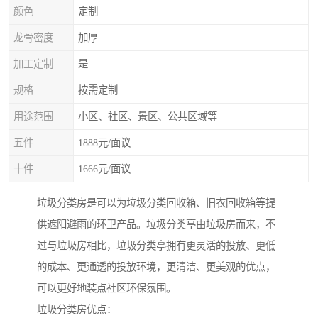
颜色
定制
龙骨密度
加厚
加工定制
是
规格
按需定制
用途范围
小区、社区、景区、公共区域等
五件
1888元/面议
十件
1666元/面议
垃圾分类房是可以为垃圾分类回收箱、旧衣回收箱等提
供遮阳避雨的环卫产品。垃圾分类亭由垃圾房而来，不
过与垃圾房相比，垃圾分类亭拥有更灵活的投放、更低
的成本、更通透的投放环境，更清洁、更美观的优点，
可以更好地装点社区环保氛围。
垃圾分类房优点：