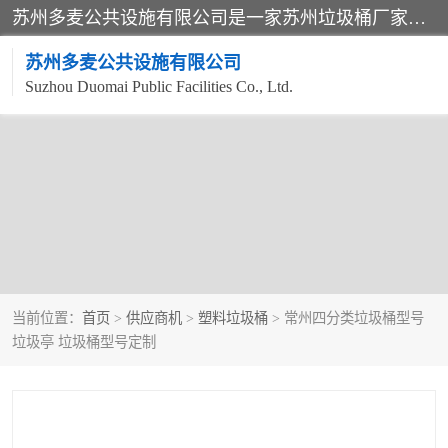
苏州多麦公共设施有限公司是一家苏州垃圾桶厂家，主营：塑料垃圾桶、分类果皮箱、户外园林椅、保安岗亭等产品厂家。全国统一热线电话：17105580222。公司组建完善的团队。设计人员，能根据客户要求，提供适合的设计方案，来满足客户的需求。
苏州多麦公共设施有限公司
Suzhou Duomai Public Facilities Co., Ltd.
当前位置：
首页
>
供应商机
>
塑料垃圾桶
> 常州四分类垃圾桶型号
垃圾亭 垃圾桶型号定制