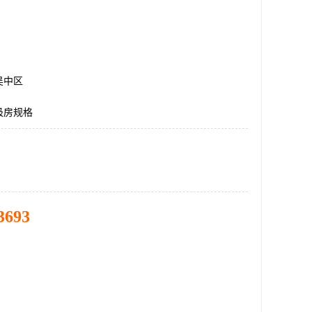
吴中区
圾房规格
3693