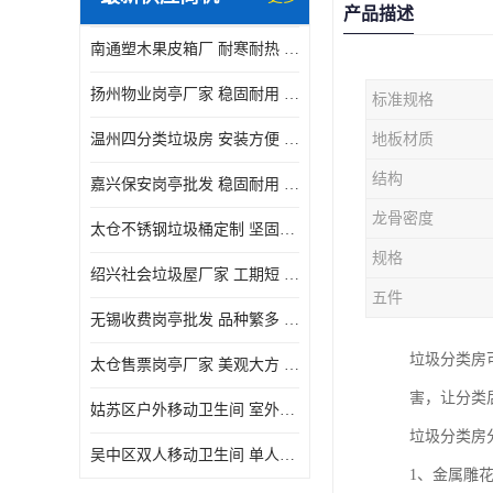
产品描述
南通塑木果皮箱厂 耐寒耐热 设计美观简洁
扬州物业岗亭厂家 稳固耐用 适用多场合
标准规格
温州四分类垃圾房 安装方便 可移动位置且方便
地板材质
结构
嘉兴保安岗亭批发 稳固耐用 使用价值高
龙骨密度
太仓不锈钢垃圾桶定制 坚固耐用 绝缘性能好
规格
绍兴社会垃圾屋厂家 工期短 便于居民集中投放
五件
无锡收费岗亭批发 品种繁多 适用多场合
垃圾分类房
太仓售票岗亭厂家 美观大方 使用寿命长
害，让分类
姑苏区户外移动卫生间 室外临时单人厕所供应厂家
垃圾分类房
吴中区双人移动卫生间 单人厕所供应厂家
1、金属雕