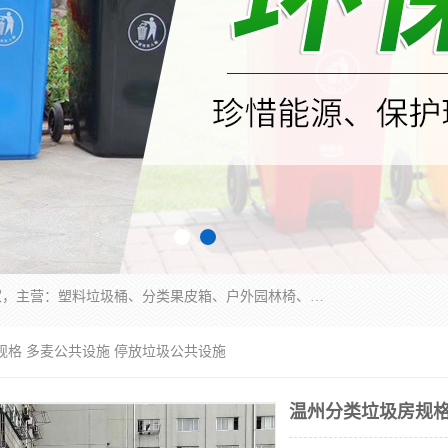
苏州多麦公共设施有限公司是一家苏州垃圾桶厂家，主营：塑料垃圾桶、分类果皮箱、户外园林椅、保安岗亭等产品厂家。全国统一热线电话：17105580222。公司组建完善的团队。设计人员，能根据客户要求，提供适合的设计方案，来满足客户的需求。
规格 多麦公共设施 停放垃圾公共设施
温州分类垃圾房规格