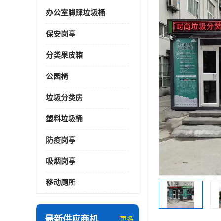
办公室脚踩垃圾桶
保安岗亭
分类果皮箱
公园椅
垃圾分类房
塑料垃圾桶
防疫岗亭
吸烟岗亭
移动厕所
最新供应商机
更多