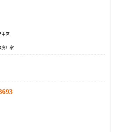
吴中区
圾房厂家
3693