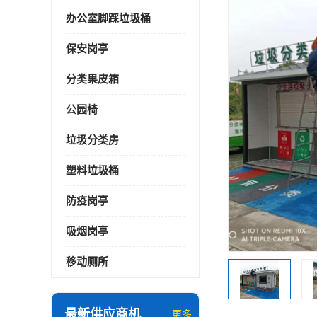
办公室脚踩垃圾桶
保安岗亭
分类果皮箱
公园椅
垃圾分类房
塑料垃圾桶
防疫岗亭
吸烟岗亭
移动厕所
最新供应商机
更多