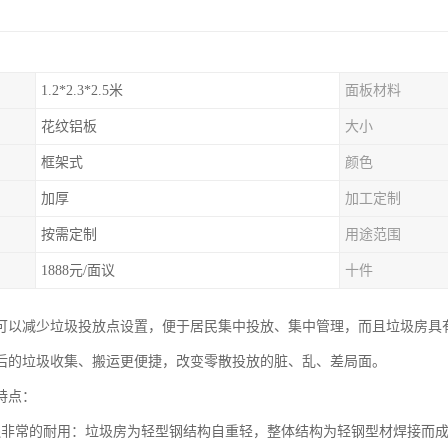
1.2*2.3*2.5米
面板材料
花纹铝板
大小
框架式
颜色
加厚
加工定制
按需定制
用途范围
1888元/面议
十件
可以减少垃圾投放点设置，便于居民集中投放、集中管理，而且垃圾房具
后的垃圾收集、搬运更便捷，改变零散投放的脏、乱、差局面。
特点：
还非常的耐用：垃圾房为轻型钢结构自重轻，整体结构为轻钢型材焊接而