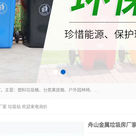
苏州多麦公共设施有限公司是一家苏州垃圾桶厂家，主营：塑料垃圾桶、分类果皮箱、户外园林椅、保安岗亭等产品厂家。全国统一热线电话：17105580222。公司组建完善的团队。设计人员，能根据客户要求，提供适合的设计方案，来满足客户的需求。
厂家 垃圾站 欢迎来电询价
舟山金属垃圾房厂家