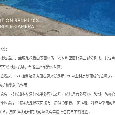
分类：
花板垃圾房：金属雕花板由表面材质、芯材和里面材质三部分构成。其优
还可以 快速安装，节省生产制造的时间；
挂板垃圾房：PVC挂板垃圾房顾名思义就是用PVC为主材定制而成的垃圾房
防护和装饰的作用；
垃圾房：将普通木材添加化学防腐剂之后，使其具有防腐蚀、防潮、防霉
喷漆垃圾房：镀锌板是指表面镀有一层锌的钢板。 镀锌是一种经常采用的
工艺。用镀锌板定制而成的垃圾房容易上色而且不易褪色。