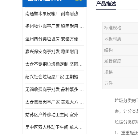
产品描述
南通塑木果皮箱厂 耐寒耐热 设计美观简洁
扬州物业岗亭厂家 稳固耐用 适用多场合
标准规格
温州四分类垃圾房 安装方便 可移动位置且方便
地板材质
结构
嘉兴保安岗亭批发 稳固耐用 使用价值高
龙骨密度
太仓不锈钢垃圾桶定制 坚固耐用 绝缘性能好
规格
绍兴社会垃圾屋厂家 工期短 便于居民集中投放
五件
无锡收费岗亭批发 品种繁多 适用多场合
垃圾分类房
太仓售票岗亭厂家 美观大方 使用寿命长
害，让分类
姑苏区户外移动卫生间 室外临时单人厕所供应厂家
垃圾分类房
吴中区双人移动卫生间 单人厕所供应厂家
1、重重轻