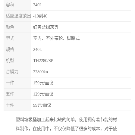
容积
240L
适应温度范围
-10到40
颜色
红黄蓝绿灰等
型式
室内、室外带轮、脚踏式
规格
240L
机型
TH2280/SP
合模力
22800kn
一件
159元/面议
五件
129元/面议
十件
99元/面议
塑料垃圾桶加工起来比较的简单，使用拥有着节能的材
料制作，在使用中，不仅仅降低了很多的成本，对于使