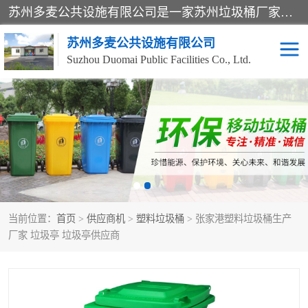
苏州多麦公共设施有限公司是一家苏州垃圾桶厂家，主营：塑料垃圾桶、分类果皮箱、户外园林椅、保安岗亭等产品厂家。全国统一热线电话：17105580222。公司组建完善的团队。设计人员，能根据客户要求，提供适合的设计方案，来满足客户的需求。
苏州多麦公共设施有限公司
Suzhou Duomai Public Facilities Co., Ltd.
办公室脚踩垃圾桶
保安岗亭
分类果皮箱
公园椅
垃圾分类房
塑料垃圾桶
当前位置：
首页
>
供应商机
>
塑料垃圾桶
> 张家港塑料垃圾桶生产
防疫岗亭
吸烟岗亭
厂家 垃圾亭 垃圾亭供应商
移动厕所