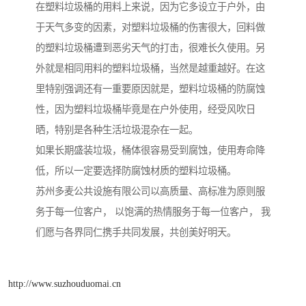
在塑料垃圾桶的用料上来说，因为它多设立于户外，由
于天气多变的因素，对塑料垃圾桶的伤害很大，回料做
的塑料垃圾桶遭到恶劣天气的打击，很难长久使用。另
外就是相同用料的塑料垃圾桶，当然是越重越好。在这
里特别强调还有一重要原因就是，塑料垃圾桶的防腐蚀
性，因为塑料垃圾桶毕竟是在户外使用，经受风吹日
晒，特别是各种生活垃圾混杂在一起。
如果长期盛装垃圾，桶体很容易受到腐蚀，使用寿命降
低，所以一定要选择防腐蚀材质的塑料垃圾桶。
苏州多麦公共设施有限公司以高质量、高标准为原则服
务于每一位客户， 以饱满的热情服务于每一位客户， 我
们愿与各界同仁携手共同发展，共创美好明天。
http://www.suzhouduomai.cn