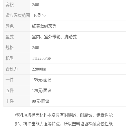
容积
240L
适应温度范围
-10到40
颜色
红黄蓝绿灰等
型式
室内、室外带轮、脚踏式
规格
240L
机型
TH2280/SP
合模力
22800kn
一件
159元/面议
五件
129元/面议
十件
99元/面议
塑料垃圾桶因材料本身具有耐酸碱、耐腐蚀、绝缘性能
好、抗冲击能力强等特点，所以塑料垃圾桶耐腐蚀性能