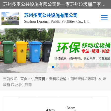
苏州多麦公共设施有限公司是一家苏州垃圾桶厂家，主营：塑料垃圾桶、分类果皮箱、户外园林椅、保安岗亭等产品厂家。全国统一热线电话：17105580222。公司组建完善的团队。设计人员，能根据客户要求，提供适合的设计方案，来满足客户的需求。
苏州多麦公共设施有限公司
Suzhou Duomai Public Facilities Co., Ltd.
办公室脚踩垃圾桶
保安岗亭
分类果皮箱
公园椅
垃圾分类房
塑料垃圾桶
当前位置：
首页
>
供应商机
>
塑料垃圾桶
> 南通塑料垃圾箱批发 垃
防疫岗亭
吸烟岗亭
圾箱 垃圾亭供应商
移动厕所