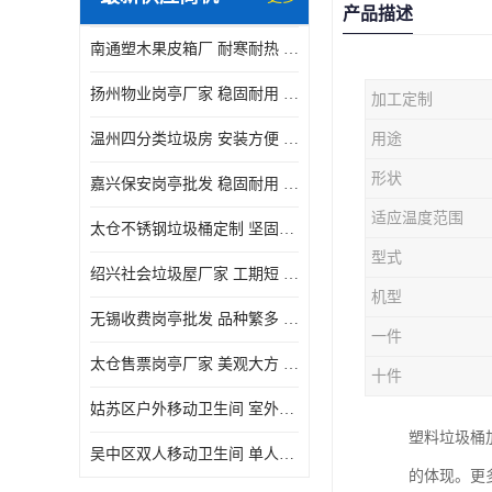
产品描述
南通塑木果皮箱厂 耐寒耐热 设计美观简洁
扬州物业岗亭厂家 稳固耐用 适用多场合
加工定制
温州四分类垃圾房 安装方便 可移动位置且方便
用途
形状
嘉兴保安岗亭批发 稳固耐用 使用价值高
适应温度范围
太仓不锈钢垃圾桶定制 坚固耐用 绝缘性能好
型式
绍兴社会垃圾屋厂家 工期短 便于居民集中投放
机型
无锡收费岗亭批发 品种繁多 适用多场合
一件
太仓售票岗亭厂家 美观大方 使用寿命长
十件
姑苏区户外移动卫生间 室外临时单人厕所供应厂家
塑料垃圾桶
吴中区双人移动卫生间 单人厕所供应厂家
的体现。更