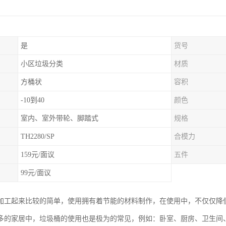
是
货号
小区垃圾分类
材质
方桶状
容积
-10到40
颜色
室内、室外带轮、脚踏式
规格
TH2280/SP
合模力
159元/面议
五件
99元/面议
加工起来比较的简单，使用拥有着节能的材料制作，在使用中，不仅仅降
多的家居中，垃圾桶的使用也是极为的常见，例如：卧室、厨房、卫生间