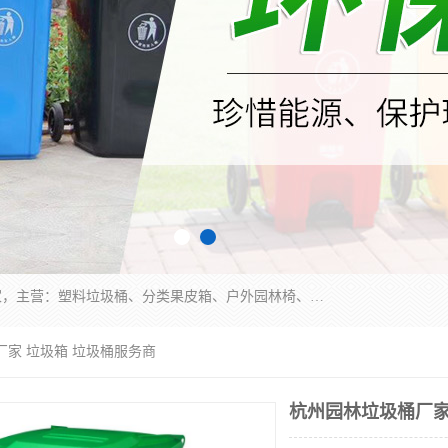
苏州多麦公共设施有限公司是一家苏州垃圾桶厂家，主营：塑料垃圾桶、分类果皮箱、户外园林椅、保安岗亭等产品厂家。全国统一热线电话：17105580222。公司组建完善的团队。设计人员，能根据客户要求，提供适合的设计方案，来满足客户的需求。
厂家 垃圾箱 垃圾桶服务商
杭州园林垃圾桶厂家