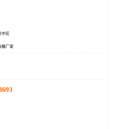
吴中区
圾桶厂家
3693