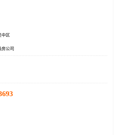
吴中区
圾房公司
3693