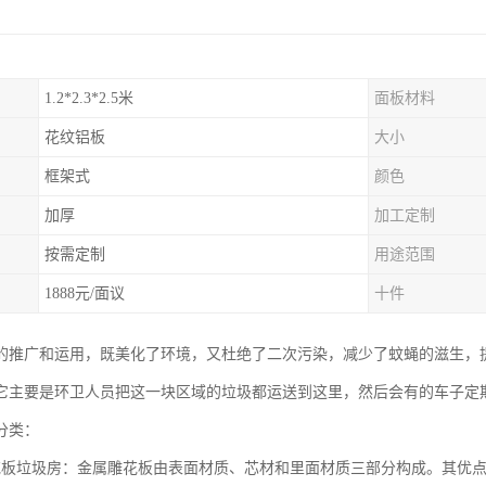
1.2*2.3*2.5米
面板材料
花纹铝板
大小
框架式
颜色
加厚
加工定制
按需定制
用途范围
1888元/面议
十件
的推广和运用，既美化了环境，又杜绝了二次污染，减少了蚊蝇的滋生，
它主要是环卫人员把这一块区域的垃圾都运送到这里，然后会有的车子定
分类：
花板垃圾房：金属雕花板由表面材质、芯材和里面材质三部分构成。其优