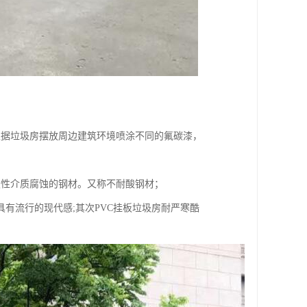
根据垃圾房摆放周边建筑环境喷涂不同的氟碳漆，
蚀性介质腐蚀的钢材。又称不耐酸钢材；
具有流行的现代感;其次PVC挂板垃圾房耐严寒酷
。