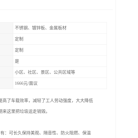
不锈钢、镀锌板、金属板材
定制
定制
是
小区、社区、景区、公共区域等
1666元/面议
提高了车载效率，减轻了工人劳动强度，大大降低
期来这里把垃圾运走销毁。
点有：可长久保持美观、隔音性、防火阻燃、保温