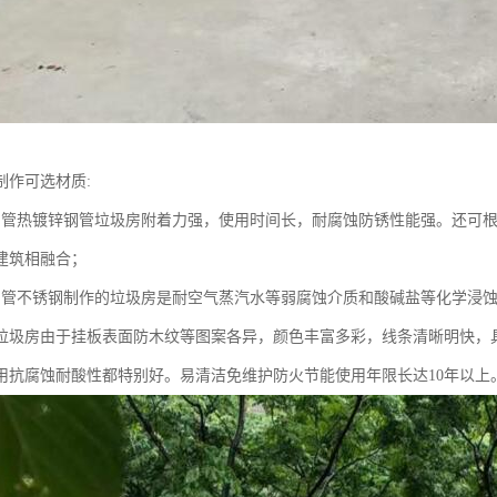
制作可选材质:
钢管热镀锌钢管垃圾房附着力强，使用时间长，耐腐蚀防锈性能强。还可
建筑相融合；
钢管不锈钢制作的垃圾房是耐空气蒸汽水等弱腐蚀介质和酸碱盐等化学浸
挂板垃圾房由于挂板表面防木纹等图案各异，颜色丰富多彩，线条清晰明快，
用抗腐蚀耐酸性都特别好。易清洁免维护防火节能使用年限长达10年以上