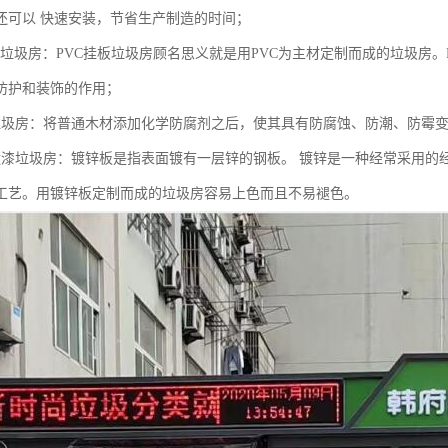
还可以 快速安装，节省生产制造的时间；
挂板垃圾房：PVC挂板垃圾房顾名思义就是用PVC为主材定制而成的垃圾房
防护和装饰的作用；
垃圾房：将普通木材添加化学防腐剂之后，使其具有防腐蚀、防潮、防霉
喷漆垃圾房：镀锌板是指表面镀有一层锌的钢板。 镀锌是一种经常采用的
工艺。用镀锌板定制而成的垃圾房容易上色而且不易褪色。