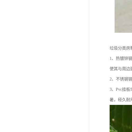
垃圾分类房
1、热镀锌
使其与周边
2、不锈钢
3、Pvc
暑，经久耐