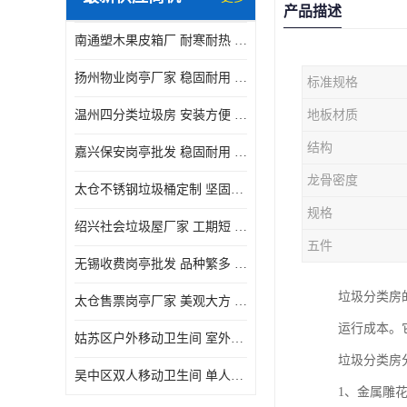
产品描述
南通塑木果皮箱厂 耐寒耐热 设计美观简洁
扬州物业岗亭厂家 稳固耐用 适用多场合
标准规格
温州四分类垃圾房 安装方便 可移动位置且方便
地板材质
结构
嘉兴保安岗亭批发 稳固耐用 使用价值高
龙骨密度
太仓不锈钢垃圾桶定制 坚固耐用 绝缘性能好
规格
绍兴社会垃圾屋厂家 工期短 便于居民集中投放
五件
无锡收费岗亭批发 品种繁多 适用多场合
垃圾分类房
太仓售票岗亭厂家 美观大方 使用寿命长
运行成本。
姑苏区户外移动卫生间 室外临时单人厕所供应厂家
垃圾分类房
吴中区双人移动卫生间 单人厕所供应厂家
1、金属雕