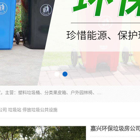
苏州多麦公共设施有限公司是一家苏州垃圾桶厂家，主营：塑料垃圾桶、分类果皮箱、户外园林椅、保安岗亭等产品厂家。全国统一热线电话：17105580222。公司组建完善的团队。设计人员，能根据客户要求，提供适合的设计方案，来满足客户的需求。
公司 垃圾站 停放垃圾公共设施
嘉兴环保垃圾房公司