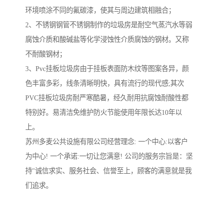
环境喷涂不同的氟碳漆，使其与周边建筑相融合；
2、不锈钢钢管不锈钢制作的垃圾房是耐空气蒸汽水等弱
腐蚀介质和酸碱盐等化学浸蚀性介质腐蚀的钢材。又称
不耐酸钢材；
3、Pvc挂板垃圾房由于挂板表面防木纹等图案各异，颜
色丰富多彩，线条清晰明快，具有流行的现代感;其次
PVC挂板垃圾房耐严寒酷暑，经久耐用抗腐蚀耐酸性都
特别好。易清洁免维护防火节能使用年限长达10年以
上。
苏州多麦公共设施有限公司经营理念: 一个中心:以客户
为中心! 一个承诺:一切让您满意! 公司的服务宗旨是：坚
持"诚信求实、服务社会、信誉至上，顾客的满意就是我
们追求。