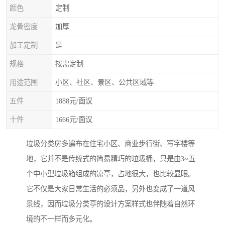
颜色
定制
龙骨密度
加厚
加工定制
是
规格
按需定制
用途范围
小区、社区、景区、公共区域等
五件
1888元/面议
十件
1666元/面议
垃圾分类房多遍布在住宅小区、商业步行街、写字楼等
地，它并不是传统式的简易精巧的垃圾桶，只是由3~五
个中小型垃圾箱组成的凉亭，占地很大，也比较显眼。
它不仅是大家日常生活的必须品，另外也变成了一道风
景线，因而垃圾分类亭的设计方案样式也伴随着自然环
境的不一样而多元化。