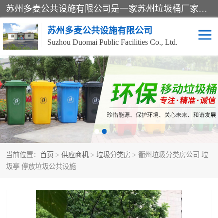
苏州多麦公共设施有限公司是一家苏州垃圾桶厂家，主营：塑料垃圾桶、分类果皮箱、户外园林椅、保安岗亭等产品厂家。全国统一热线电话：17105580222。公司组建完善的团队。设计人员，能根据客户要求，提供适合的设计方案，来满足客户的需求。
苏州多麦公共设施有限公司
Suzhou Duomai Public Facilities Co., Ltd.
办公室脚踩垃圾桶
保安岗亭
分类果皮箱
公园椅
垃圾分类房
塑料垃圾桶
当前位置：
首页
>
供应商机
>
垃圾分类房
> 衢州垃圾分类房公司 垃
防疫岗亭
吸烟岗亭
圾亭 停放垃圾公共设施
移动厕所