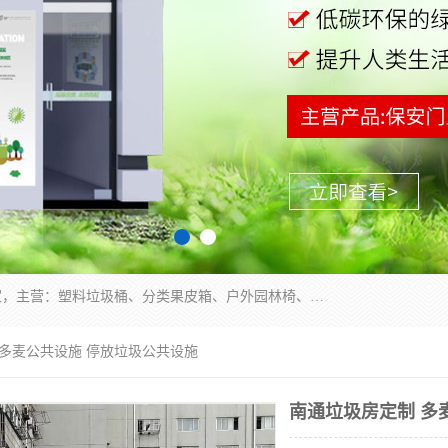
苏州多麦公共设施有限公司是一家苏州垃圾桶厂家，主营：塑料垃圾桶、分类果皮箱、户外园林椅、保安岗亭等产品厂家。全国统一热线电话：17105580222。公司组建完善的团队。设计人员，能根据客户要求，提供适合的设计方案，来满足客户的需求。
 多麦公共设施 停放垃圾公共设施
南通垃圾房定制 多