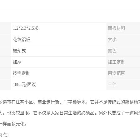
1.2*2.3*2.5米
面板材料
花纹铝板
大小
框架式
颜色
加厚
加工定制
按需定制
用途范围
1888元/面议
十件
多遍布在住宅小区、商业步行街、写字楼等地，它并不是传统式的简易精巧
大，也比较显眼。它不仅是大家日常生活的必须品，另外也变成了一道风
一样而多元化。
特点：