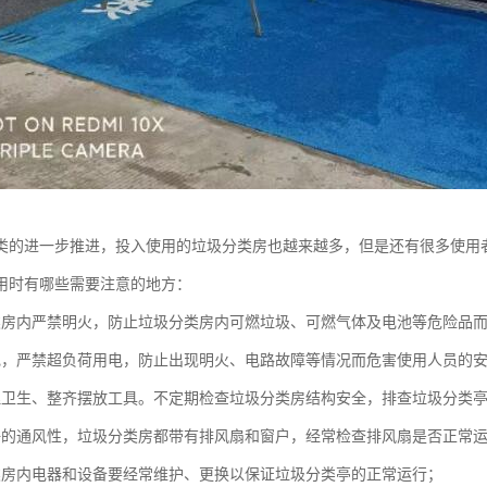
类的进一步推进，投入使用的垃圾分类房也越来越多，但是还有很多使用
用时有哪些需要注意的地方：
类房内严禁明火，防止垃圾分类房内可燃垃圾、可燃气体及电池等危险品
电，严禁超负荷用电，防止出现明火、电路故障等情况而危害使用人员的
理卫生、整齐摆放工具。不定期检查垃圾分类房结构安全，排查垃圾分类
好的通风性，垃圾分类房都带有排风扇和窗户，经常检查排风扇是否正常
类房内电器和设备要经常维护、更换以保证垃圾分类亭的正常运行；