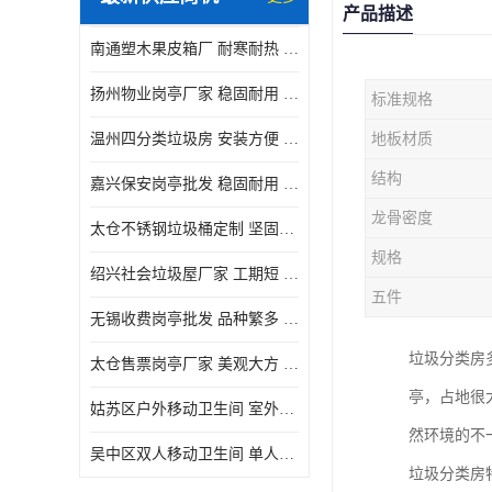
产品描述
南通塑木果皮箱厂 耐寒耐热 设计美观简洁
扬州物业岗亭厂家 稳固耐用 适用多场合
标准规格
温州四分类垃圾房 安装方便 可移动位置且方便
地板材质
结构
嘉兴保安岗亭批发 稳固耐用 使用价值高
龙骨密度
太仓不锈钢垃圾桶定制 坚固耐用 绝缘性能好
规格
绍兴社会垃圾屋厂家 工期短 便于居民集中投放
五件
无锡收费岗亭批发 品种繁多 适用多场合
垃圾分类房
太仓售票岗亭厂家 美观大方 使用寿命长
亭，占地很
姑苏区户外移动卫生间 室外临时单人厕所供应厂家
然环境的不
吴中区双人移动卫生间 单人厕所供应厂家
垃圾分类房