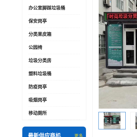
办公室脚踩垃圾桶
保安岗亭
分类果皮箱
公园椅
垃圾分类房
塑料垃圾桶
防疫岗亭
吸烟岗亭
移动厕所
最新供应商机
更多