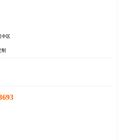
吴中区
定制
3693