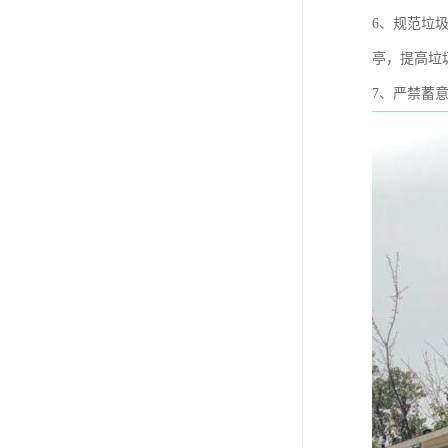
6、规范垃
亭，提高垃
7、严禁蓄