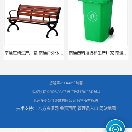
南通座椅生产厂家 南通户外休闲椅制品厂 南通公园座椅定制价格
南通塑料垃圾桶生产厂家 南通塑料分类垃圾桶定做 南通小区垃圾桶批发价格
您是第
2813446
位访客
版权所有 ©2026-08-07
苏ICP备17010742号-4
苏州多麦公共设施有限公司
保留所有权利.
技术支持：
八方资源网
免责声明
管理员入口
网站地图
连云港分类垃圾桶生产厂 连云港塑料垃圾桶 制品厂 连云港景区垃圾桶定做
连云港垃圾收集房生产厂家 连云港分类垃圾房定做 连云港不锈钢垃圾屋制品厂