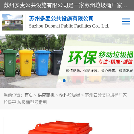
苏州多麦公共设施有限公司是一家苏州垃圾桶厂家，主营：塑料垃圾桶、分类果皮箱、户外园林椅、保安岗亭等产品厂家。全国统一热线电话：17105580222。公司组建完善的团队。设计人员，能根据客户要求，提供适合的设计方案，来满足客户的需求。
苏州多麦公共设施有限公司
Suzhou Duomai Public Facilities Co., Ltd.
办公室脚踩垃圾桶
保安岗亭
分类果皮箱
公园椅
垃圾分类房
塑料垃圾桶
当前位置：
首页
>
供应商机
>
塑料垃圾桶
> 苏州四分类垃圾桶厂家
防疫岗亭
吸烟岗亭
垃圾亭 垃圾桶型号定制
移动厕所