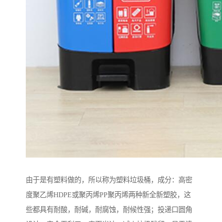
由于是有塑料做的，所以称为塑料垃圾桶，成分：高密
度聚乙烯HDPE或聚丙烯PP聚丙烯两种新全新塑胶，这
些都具有耐酸，耐碱，耐腐蚀，耐候性强；投递口圆角