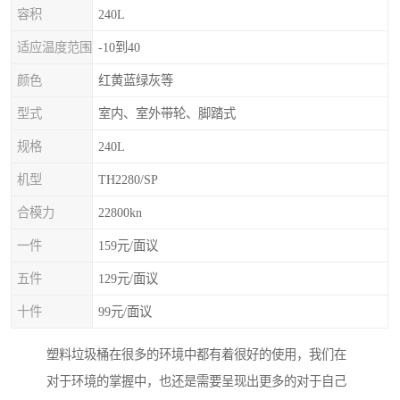
容积
240L
适应温度范围
-10到40
颜色
红黄蓝绿灰等
型式
室内、室外带轮、脚踏式
规格
240L
机型
TH2280/SP
合模力
22800kn
一件
159元/面议
五件
129元/面议
十件
99元/面议
塑料垃圾桶在很多的环境中都有着很好的使用，我们在
对于环境的掌握中，也还是需要呈现出更多的对于自己