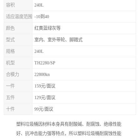
容积
240L
适应温度范围
-10到40
颜色
红黄蓝绿灰等
型式
室内、室外带轮、脚踏式
规格
240L
机型
TH2280/SP
合模力
22800kn
一件
159元/面议
五件
129元/面议
十件
99元/面议
塑料垃圾桶因材料本身具有耐酸碱、耐腐蚀、绝缘性能
好、抗冲击能力强等特点，所以塑料垃圾桶耐腐蚀性能