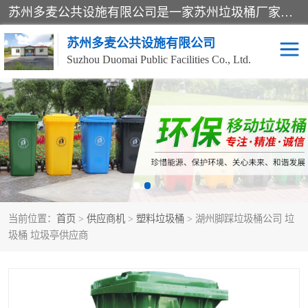
苏州多麦公共设施有限公司是一家苏州垃圾桶厂家，主营：塑料垃圾桶、分类果皮箱、户外园林椅、保安岗亭等产品厂家。全国统一热线电话：17105580222。公司组建完善的团队。设计人员，能根据客户要求，提供适合的设计方案，来满足客户的需求。
苏州多麦公共设施有限公司
Suzhou Duomai Public Facilities Co., Ltd.
办公室脚踩垃圾桶
保安岗亭
分类果皮箱
公园椅
垃圾分类房
塑料垃圾桶
当前位置：
首页
>
供应商机
>
塑料垃圾桶
> 湖州脚踩垃圾桶公司 垃
防疫岗亭
吸烟岗亭
圾桶 垃圾亭供应商
移动厕所