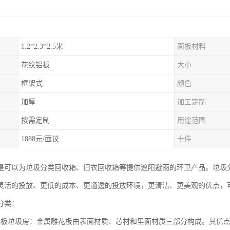
1.2*2.3*2.5米
面板材料
花纹铝板
大小
框架式
颜色
加厚
加工定制
按需定制
用途范围
1888元/面议
十件
是可以为垃圾分类回收箱、旧衣回收箱等提供遮阳避雨的环卫产品。垃圾
灵活的投放、更低的成本、更通透的投放环境，更清洁、更美观的优点，
分类：
花板垃圾房：金属雕花板由表面材质、芯材和里面材质三部分构成。其优