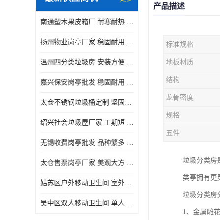
产品描述
南通塑木果皮箱厂 耐寒耐热 设计美观简洁
扬州物业岗亭厂家 稳固耐用 适用多场合
标准规格
温州四分类垃圾房 安装方便 可移动位置且方便
地板材质
结构
嘉兴保安岗亭批发 稳固耐用 使用价值高
龙骨密度
太仓不锈钢垃圾桶定制 坚固耐用 绝缘性能好
规格
绍兴社会垃圾屋厂家 工期短 便于居民集中投放
五件
无锡收费岗亭批发 品种繁多 适用多场合
垃圾分类房
太仓售票岗亭厂家 美观大方 使用寿命长
类亭拥有更
姑苏区户外移动卫生间 室外临时单人厕所供应厂家
垃圾分类房
吴中区双人移动卫生间 单人厕所供应厂家
1、金属雕