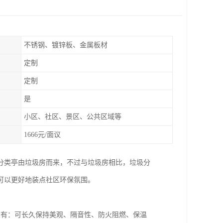
不锈钢、镀锌板、金属板材
定制
定制
是
小区、社区、景区、公共区域等
1666元/面议
分类亭由垃圾房而来，不过与垃圾房相比，垃圾分
可以更好地装点社区环保氛围。
点有：可长久保持美观、隔音性、防火阻燃、保温