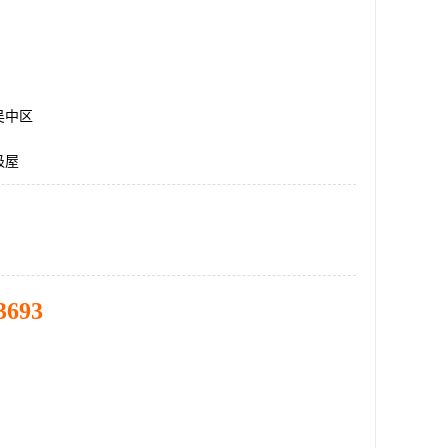
吴中区
圾屋
3693