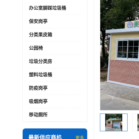
办公室脚踩垃圾桶
保安岗亭
分类果皮箱
公园椅
垃圾分类房
塑料垃圾桶
防疫岗亭
吸烟岗亭
移动厕所
最新供应商机
更多