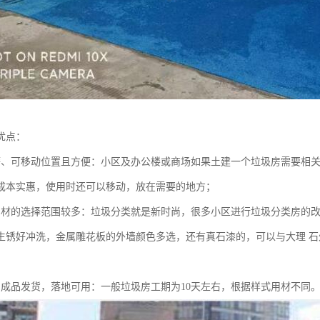
优点：
廉、可移动位置且方便：小区及办公楼或商场如果土建一个垃圾房需要相
成本实惠，使用时还可以移动，放在需要的地方；
用材的选择范围较多：垃圾分类就是新时尚，很多小区进行垃圾分类房的改
生锈好冲洗，金属雕花板的外墙颜色多选，还有真石漆的，可以与大理 
，成品发货，落地可用：一般垃圾房工期为10天左右，根据样式用材不同