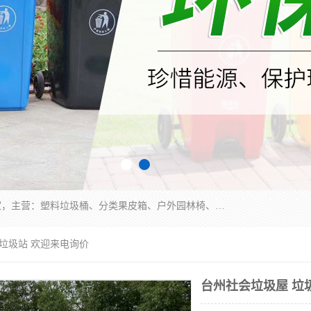
苏州多麦公共设施有限公司是一家苏州垃圾桶厂家，主营：塑料垃圾桶、分类果皮箱、户外园林椅、保安岗亭等产品厂家。全国统一热线电话：17105580222。公司组建完善的团队。设计人员，能根据客户要求，提供适合的设计方案，来满足客户的需求。
 垃圾站 欢迎来电询价
台州社会垃圾屋 垃