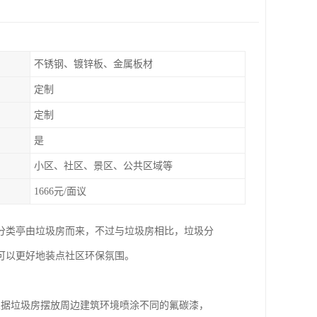
不锈钢、镀锌板、金属板材
定制
定制
是
小区、社区、景区、公共区域等
1666元/面议
分类亭由垃圾房而来，不过与垃圾房相比，垃圾分
可以更好地装点社区环保氛围。
根据垃圾房摆放周边建筑环境喷涂不同的氟碳漆，