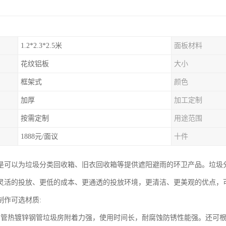
1.2*2.3*2.5米
面板材料
花纹铝板
大小
框架式
颜色
加厚
加工定制
按需定制
用途范围
1888元/面议
十件
是可以为垃圾分类回收箱、旧衣回收箱等提供遮阳避雨的环卫产品。垃圾
灵活的投放、更低的成本、更通透的投放环境，更清洁、更美观的优点，
制作可选材质:
钢管热镀锌钢管垃圾房附着力强，使用时间长，耐腐蚀防锈性能强。还可