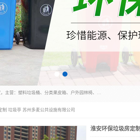
苏州多麦公共设施有限公司是一家苏州垃圾桶厂家，主营：塑料垃圾桶、分类果皮箱、户外园林椅、保安岗亭等产品厂家。全国统一热线电话：17105580222。公司组建完善的团队。设计人员，能根据客户要求，提供适合的设计方案，来满足客户的需求。
定制 垃圾亭 苏州多麦公共设施有限公司
淮安环保垃圾房定制