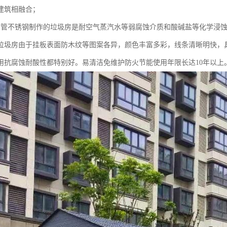
建筑相融合；
钢管不锈钢制作的垃圾房是耐空气蒸汽水等弱腐蚀介质和酸碱盐等化学浸
挂板垃圾房由于挂板表面防木纹等图案各异，颜色丰富多彩，线条清晰明快，
用抗腐蚀耐酸性都特别好。易清洁免维护防火节能使用年限长达10年以上