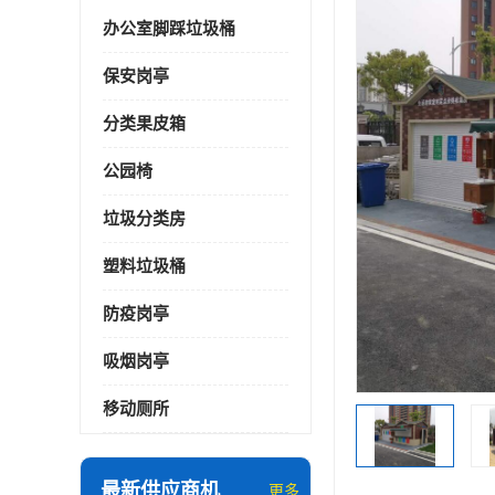
办公室脚踩垃圾桶
保安岗亭
分类果皮箱
公园椅
垃圾分类房
塑料垃圾桶
防疫岗亭
吸烟岗亭
移动厕所
最新供应商机
更多