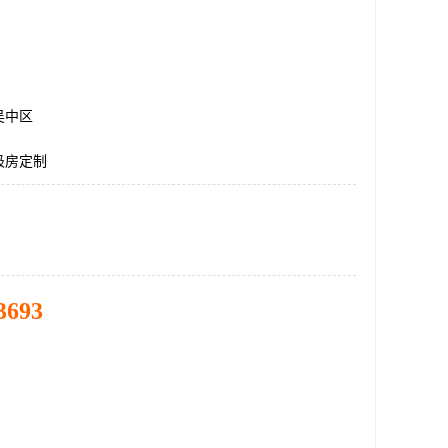
吴中区
圾房定制
3693