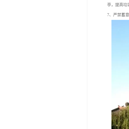
亭，提高垃
7、严禁蓄