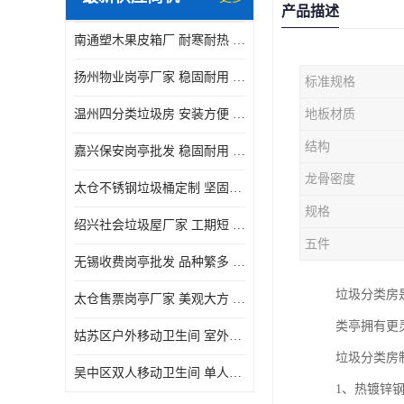
产品描述
南通塑木果皮箱厂 耐寒耐热 设计美观简洁
扬州物业岗亭厂家 稳固耐用 适用多场合
标准规格
温州四分类垃圾房 安装方便 可移动位置且方便
地板材质
结构
嘉兴保安岗亭批发 稳固耐用 使用价值高
龙骨密度
太仓不锈钢垃圾桶定制 坚固耐用 绝缘性能好
规格
绍兴社会垃圾屋厂家 工期短 便于居民集中投放
五件
无锡收费岗亭批发 品种繁多 适用多场合
垃圾分类房
太仓售票岗亭厂家 美观大方 使用寿命长
类亭拥有更
姑苏区户外移动卫生间 室外临时单人厕所供应厂家
垃圾分类房
吴中区双人移动卫生间 单人厕所供应厂家
1、热镀锌