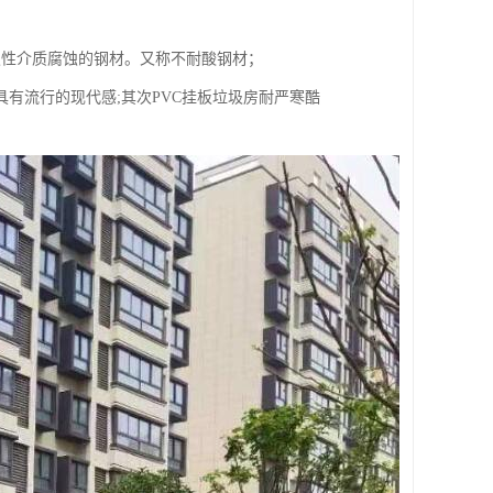
蚀性介质腐蚀的钢材。又称不耐酸钢材；
具有流行的现代感;其次PVC挂板垃圾房耐严寒酷
。