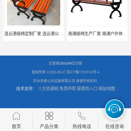
连云港座椅定制厂家 连云港公园座椅制品厂 连云港景区休闲座椅定做价格
南通座椅生产厂家 南通户外休闲椅制品厂 南通公园座椅定制价格
您是第
2816294
位访客
版权所有 ©2026-08-07
苏ICP备17010742号-4
苏州多麦公共设施有限公司
保留所有权利.
技术支持：
八方资源网
免责声明
管理员入口
网站地图
南通塑料垃圾桶生产厂家 南通塑料分类垃圾桶定做 南通小区垃圾桶批发价格
连云港分类垃圾桶生产厂 连云港塑料垃圾桶 制品厂 连云港景区垃圾桶定做
首页
产品分类
热线电话
在线咨询