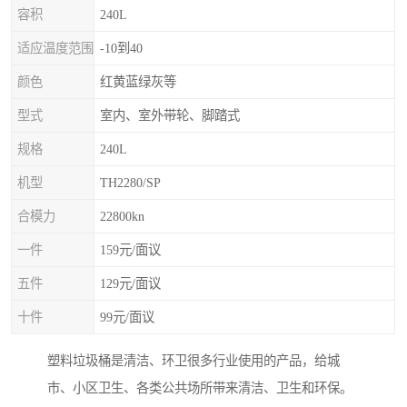
容积
240L
适应温度范围
-10到40
颜色
红黄蓝绿灰等
型式
室内、室外带轮、脚踏式
规格
240L
机型
TH2280/SP
合模力
22800kn
一件
159元/面议
五件
129元/面议
十件
99元/面议
塑料垃圾桶是清洁、环卫很多行业使用的产品，给城
市、小区卫生、各类公共场所带来清洁、卫生和环保。