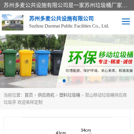
苏州多麦公共设施有限公司是一家苏州垃圾桶厂家，主营：塑料垃圾桶、分类果皮箱、户外园林椅、保安岗亭等产品厂家。全国统一热线电话：17105580222。公司组建完善的团队。设计人员，能根据客户要求，提供适合的设计方案，来满足客户的需求。
苏州多麦公共设施有限公司
Suzhou Duomai Public Facilities Co., Ltd.
办公室脚踩垃圾桶
保安岗亭
分类果皮箱
公园椅
垃圾分类房
塑料垃圾桶
当前位置：
首页
>
供应商机
>
塑料垃圾桶
> 昆山移动垃圾桶供应商
防疫岗亭
吸烟岗亭
垃圾亭 欢迎来样定制
移动厕所