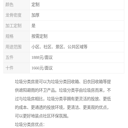
颜色
定制
龙骨密度
加厚
加工定制
是
规格
按需定制
用途范围
小区、社区、景区、公共区域等
五件
1888元/面议
十件
1666元/面议
垃圾分类房是可以为垃圾分类回收箱、旧衣回收箱等提
供遮阳避雨的环卫产品。垃圾分类亭由垃圾房而来，不
过与垃圾房相比，垃圾分类亭拥有更灵活的投放、更低
的成本、更通透的投放环境，更清洁、更美观的优点，
可以更好地装点社区环保氛围。
垃圾分类房优点：