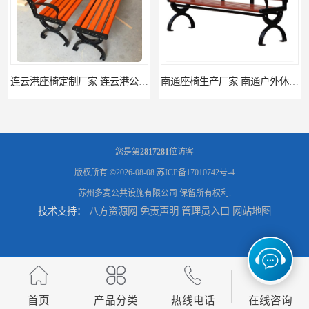
连云港座椅定制厂家 连云港公园座椅制品厂 连云港景区休闲座椅定做价格
南通座椅生产厂家 南通户外休闲椅制品厂 南通公园座椅定制价格
您是第
2817281
位访客
版权所有 ©2026-08-08
苏ICP备17010742号-4
苏州多麦公共设施有限公司
保留所有权利.
技术支持：
八方资源网
免责声明
管理员入口
网站地图
南通塑料垃圾桶生产厂家 南通塑料分类垃圾桶定做 南通小区垃圾桶批发价格
连云港分类垃圾桶生产厂 连云港塑料垃圾桶 制品厂 连云港景区垃圾桶定做
首页
产品分类
热线电话
在线咨询