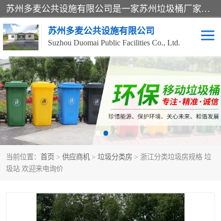
苏州多麦公共设施有限公司是一家苏州垃圾桶厂家，主营：塑料垃圾桶、分类果皮箱、户外园林椅、保安岗亭等产品厂家。全国统一热线电话：17105580222。公司组建完善的团队。设计人员，能根据客户要求，提供适合的设计方案，来满足客户的需求。
苏州多麦公共设施有限公司
Suzhou Duomai Public Facilities Co., Ltd.
办公室脚踩垃圾桶
保安岗亭
分类果皮箱
公园椅
垃圾分类房
塑料垃圾桶
当前位置：
首页
>
供应商机
>
垃圾分类房
> 浙江分类垃圾房规格 垃
防疫岗亭
吸烟岗亭
圾站 欢迎来电询价
移动厕所